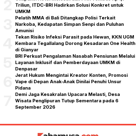
2
Triliun, ITDC-BRI Hadirkan Solusi Konkret untuk
UMKM
Pelatih MMA di Bali Ditangkap Polisi Terkait
3
Narkoba, Kedapatan Simpan Senpi dan Puluhan
Amunisi
Tekan Risiko Infeksi Parasit pada Hewan, KKN UGM
4
Kembara Tegallalang Dorong Kesadaran One Health
di Gianyar
BRI Perkuat Pengalaman Nasabah Pensiunan Melalui
5
Layanan Inklusif dan Pemberdayaan UMKM di
Denpasar
Jerat Hukum Mengintai Kreator Konten, Promosi
6
Vape di Depan Anak-Anak Dinilai Penuhi Unsur
Pidana
Demi Jaga Kesakralan Upacara Melasti, Desa
7
Wisata Penglipuran Tutup Sementara pada 6
September 2026