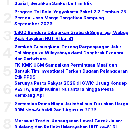
1
Sosial, Serahkan Sanksi ke Tim Etik
Progres Tol Solo-Yogyakarta Paket 2.2 Tembus 75
2
Persen, Jasa Marga Targetkan Rampung
September 2026
3
1.600 Bendera Dibagikan Gratis di Singaraja, Wabup
Ajak Rayakan HUT RI ke-81
Pemkab Gunungkidul Dorong Perpanjangan Jalur
4
Tol hingga ke Wilayahnya demi Dongkrak Ekonomi
dan Pariwisata
FK-KMK UGM Sampaikan Permintaan Maaf dan
5
Bentuk Tim Investigasi Terkait Dugaan Pelanggaran
Etik PPDS
Serunya Pesta Rakyat 2026 di GWK: Usung Konsep
6
PESTA, Banjir Kuliner Nusantara hingga Pesta
Kembang Api
7
Pertamina Patra Niaga Jatimbalinus Turunkan Harga
BBM Non-Subsidi Per 1 Agustus 2026
8
Merawat Tradisi Kebangsaan Lewat Gerak Jalan:
Buleleng dan Refleksi Merayakan HUT ke-81 RI