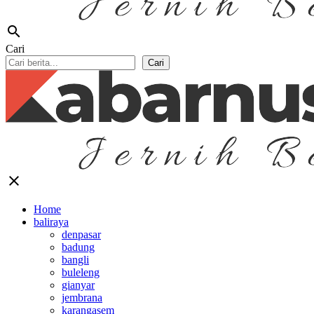
search
Cari
Cari
close
Home
baliraya
denpasar
badung
bangli
buleleng
gianyar
jembrana
karangasem