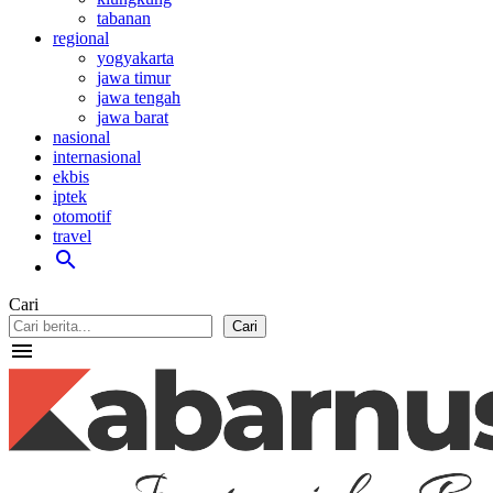
tabanan
regional
yogyakarta
jawa timur
jawa tengah
jawa barat
nasional
internasional
ekbis
iptek
otomotif
travel
search
Cari
Cari
menu