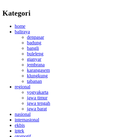
Kategori
home
baliraya
denpasar
badung
bangli
buleleng
gianyar
jembrana
karangasem
klungkung
tabanan
regional
yogyakarta
jawa timur
jawa tengah
jawa barat
nasional
internasional
ekbis
iptek
otomotif