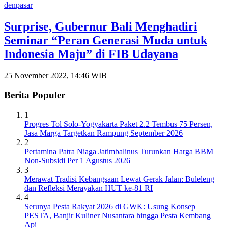
denpasar
Surprise, Gubernur Bali Menghadiri
Seminar “Peran Generasi Muda untuk
Indonesia Maju” di FIB Udayana
25 November 2022, 14:46 WIB
Berita Populer
1
Progres Tol Solo-Yogyakarta Paket 2.2 Tembus 75 Persen,
Jasa Marga Targetkan Rampung September 2026
2
Pertamina Patra Niaga Jatimbalinus Turunkan Harga BBM
Non-Subsidi Per 1 Agustus 2026
3
Merawat Tradisi Kebangsaan Lewat Gerak Jalan: Buleleng
dan Refleksi Merayakan HUT ke-81 RI
4
Serunya Pesta Rakyat 2026 di GWK: Usung Konsep
PESTA, Banjir Kuliner Nusantara hingga Pesta Kembang
Api