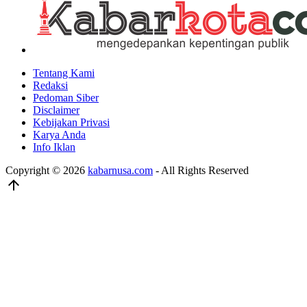
Tentang Kami
Redaksi
Pedoman Siber
Disclaimer
Kebijakan Privasi
Karya Anda
Info Iklan
Copyright © 2026
kabarnusa.com
- All Rights Reserved
arrow_upward