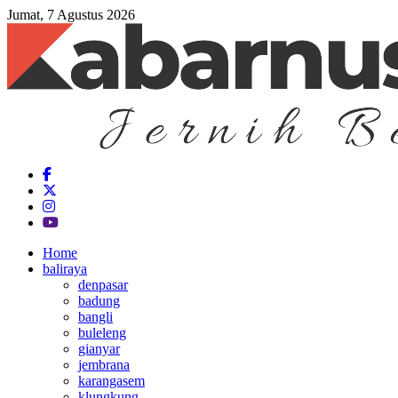
Jumat, 7 Agustus 2026
Home
baliraya
denpasar
badung
bangli
buleleng
gianyar
jembrana
karangasem
klungkung