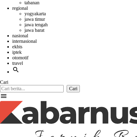
tabanan
regional
yogyakarta
jawa timur
jawa tengah
jawa barat
nasional
internasional
ekbis
iptek
otomotif
travel
search
Cari
Cari
menu