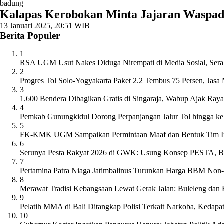
badung
Kalapas Kerobokan Minta Jajaran Waspad
13 Januari 2025, 20:51 WIB
Berita Populer
1
RSA UGM Usut Nakes Diduga Nirempati di Media Sosial, Serah
2
Progres Tol Solo-Yogyakarta Paket 2.2 Tembus 75 Persen, Ja
3
1.600 Bendera Dibagikan Gratis di Singaraja, Wabup Ajak Ra
4
Pemkab Gunungkidul Dorong Perpanjangan Jalur Tol hingga k
5
FK-KMK UGM Sampaikan Permintaan Maaf dan Bentuk Tim Inve
6
Serunya Pesta Rakyat 2026 di GWK: Usung Konsep PESTA, Ban
7
Pertamina Patra Niaga Jatimbalinus Turunkan Harga BBM Non-
8
Merawat Tradisi Kebangsaan Lewat Gerak Jalan: Buleleng dan
9
Pelatih MMA di Bali Ditangkap Polisi Terkait Narkoba, Kedap
10