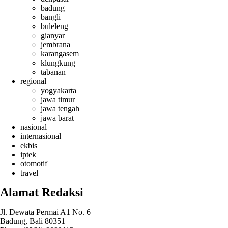
badung
bangli
buleleng
gianyar
jembrana
karangasem
klungkung
tabanan
regional
yogyakarta
jawa timur
jawa tengah
jawa barat
nasional
internasional
ekbis
iptek
otomotif
travel
Alamat Redaksi
Jl. Dewata Permai A1 No. 6
Badung, Bali 80351