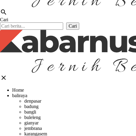
search
Cari
Cari
close
Home
baliraya
denpasar
badung
bangli
buleleng
gianyar
jembrana
karangasem