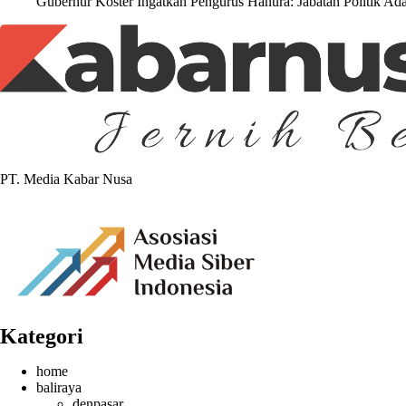
Gubernur Koster Ingatkan Pengurus Hanura: Jabatan Politik A
PT. Media Kabar Nusa
Kategori
home
baliraya
denpasar