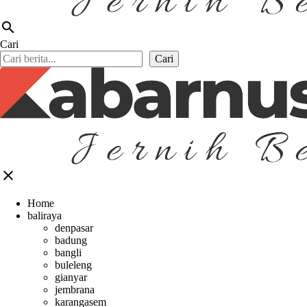
search
Cari
Cari
close
Home
baliraya
denpasar
badung
bangli
buleleng
gianyar
jembrana
karangasem