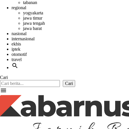
tabanan
regional
yogyakarta
jawa timur
jawa tengah
jawa barat
nasional
internasional
ekbis
iptek
otomotif
travel
search
Cari
Cari
menu