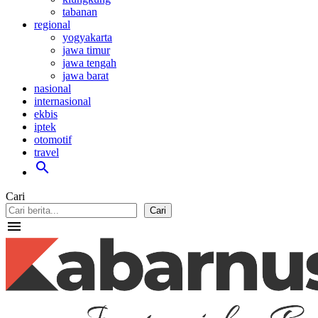
tabanan
regional
yogyakarta
jawa timur
jawa tengah
jawa barat
nasional
internasional
ekbis
iptek
otomotif
travel
search
Cari
Cari
menu