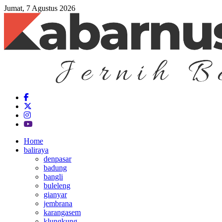
Jumat, 7 Agustus 2026
Home
baliraya
denpasar
badung
bangli
buleleng
gianyar
jembrana
karangasem
klungkung