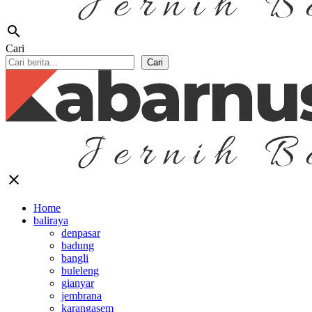
search
Cari
Cari
close
Home
baliraya
denpasar
badung
bangli
buleleng
gianyar
jembrana
karangasem