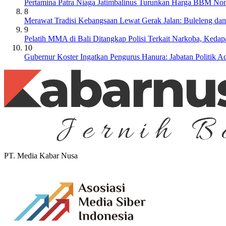
Pertamina Patra Niaga Jatimbalinus Turunkan Harga BBM Non
8
Merawat Tradisi Kebangsaan Lewat Gerak Jalan: Buleleng da
9
Pelatih MMA di Bali Ditangkap Polisi Terkait Narkoba, Keda
10
Gubernur Koster Ingatkan Pengurus Hanura: Jabatan Politik
PT. Media Kabar Nusa