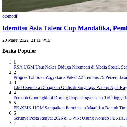
otomotif
Idemitsu Asia Talent Cup Mandalika, Pe
20 Maret 2022, 21:11 WIB
Berita Populer
1
RSA UGM Usut Nakes Diduga Nirempati di Media Sosial, Ser
2
Progres Tol Solo-Yogyakarta Paket 2.2 Tembus 75 Persen, J
3
1.600 Bendera Dibagikan Gratis di Singaraja, Wabup Ajak R
4
Pemkab Gunungkidul Dorong Perpanjangan Jalur Tol hingga 
5
FK-KMK UGM Sampaikan Permintaan Maaf dan Bentuk Tim Inv
6
Serunya Pesta Rakyat 2026 di GWK: Usung Konsep PESTA, Ba
7