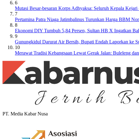
6
Mutasi Besar-besaran Korps Adhyaksa: Seluruh Kepala Kejari
7
Pertamina Patra Niaga Jatimbalinus Turunkan Harga BBM Non
8
Ekonomi DIY Tumbuh 5,84 Persen, Sultan HB X Ingatkan Ba
9
Gunungkidul Darurat Air Bersih, Bupati Endah Laporkan ke 
10
Merawat Tradisi Kebangsaan Lewat Gerak Jalan: Buleleng da
PT. Media Kabar Nusa