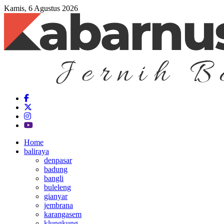
Kamis, 6 Agustus 2026
Home
baliraya
denpasar
badung
bangli
buleleng
gianyar
jembrana
karangasem
klungkung