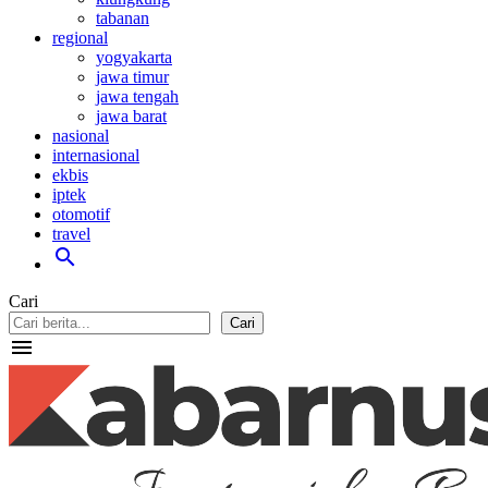
tabanan
regional
yogyakarta
jawa timur
jawa tengah
jawa barat
nasional
internasional
ekbis
iptek
otomotif
travel
search
Cari
Cari
menu