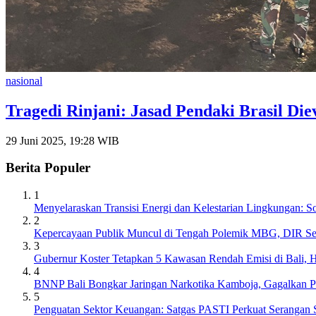
nasional
Tragedi Rinjani: Jasad Pendaki Brasil Di
29 Juni 2025, 19:28 WIB
Berita Populer
1
Menyelaraskan Transisi Energi dan Kelestarian Lingkungan: 
2
Kepercayaan Publik Muncul di Tengah Polemik MBG, DIR S
3
Gubernur Koster Tetapkan 5 Kawasan Rendah Emisi di Bali, 
4
BNNP Bali Bongkar Jaringan Narkotika Kamboja, Gagalkan 
5
Penguatan Sektor Keuangan: Satgas PASTI Perkuat Serangan Si