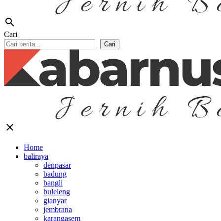
search
Cari
Cari
close
Home
baliraya
denpasar
badung
bangli
buleleng
gianyar
jembrana
karangasem