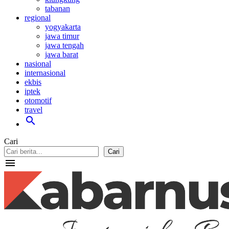
tabanan
regional
yogyakarta
jawa timur
jawa tengah
jawa barat
nasional
internasional
ekbis
iptek
otomotif
travel
search
Cari
Cari
menu