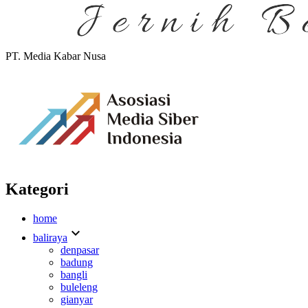
PT. Media Kabar Nusa
Kategori
home
expand_more
baliraya
denpasar
badung
bangli
buleleng
gianyar