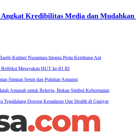
 Angkat Kredibilitas Media dan Mudahkan 
njir Kuliner Nusantara hingga Pesta Kembang Api
n Refleksi Merayakan HUT ke-81 RI
patan Simpan Senpi dan Puluhan Amunisi
 Adalah Amanah untuk Bekerja, Bukan Simbol Kehormatan
 Tegallalang Dorong Kesadaran One Health di Gianyar