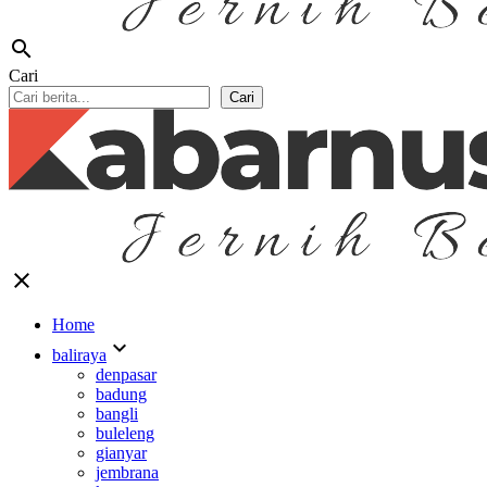
search
Cari
Cari
close
Home
expand_more
baliraya
denpasar
badung
bangli
buleleng
gianyar
jembrana