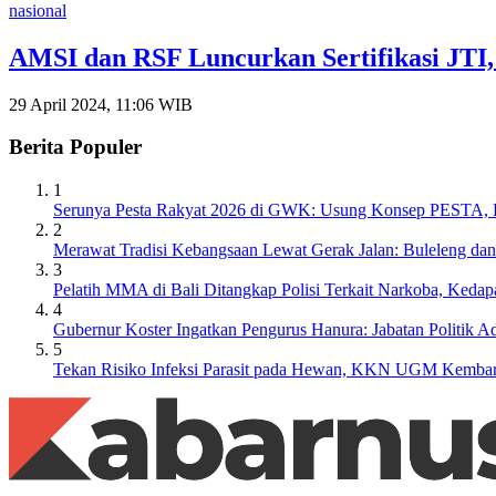
nasional
AMSI dan RSF Luncurkan Sertifikasi JTI,
29 April 2024, 11:06 WIB
Berita Populer
1
Serunya Pesta Rakyat 2026 di GWK: Usung Konsep PESTA, Ba
2
Merawat Tradisi Kebangsaan Lewat Gerak Jalan: Buleleng da
3
Pelatih MMA di Bali Ditangkap Polisi Terkait Narkoba, Keda
4
Gubernur Koster Ingatkan Pengurus Hanura: Jabatan Politik
5
Tekan Risiko Infeksi Parasit pada Hewan, KKN UGM Kembara