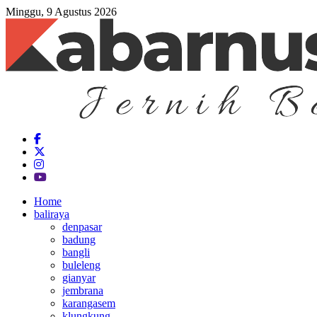
Minggu, 9 Agustus 2026
Home
baliraya
denpasar
badung
bangli
buleleng
gianyar
jembrana
karangasem
klungkung