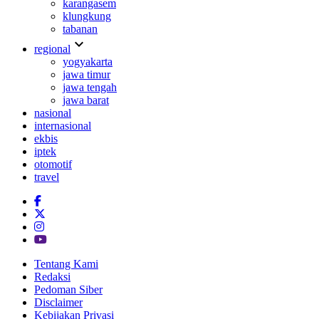
karangasem
klungkung
tabanan
expand_more
regional
yogyakarta
jawa timur
jawa tengah
jawa barat
nasional
internasional
ekbis
iptek
otomotif
travel
Tentang Kami
Redaksi
Pedoman Siber
Disclaimer
Kebijakan Privasi