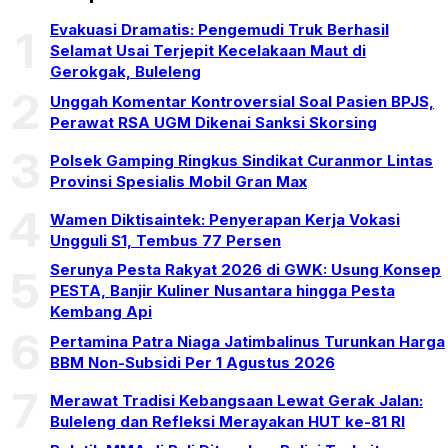
Evakuasi Dramatis: Pengemudi Truk Berhasil
1
Selamat Usai Terjepit Kecelakaan Maut di
Gerokgak, Buleleng
2
Unggah Komentar Kontroversial Soal Pasien BPJS,
Perawat RSA UGM Dikenai Sanksi Skorsing
3
Polsek Gamping Ringkus Sindikat Curanmor Lintas
Provinsi Spesialis Mobil Gran Max
4
Wamen Diktisaintek: Penyerapan Kerja Vokasi
Ungguli S1, Tembus 77 Persen
Serunya Pesta Rakyat 2026 di GWK: Usung Konsep
5
PESTA, Banjir Kuliner Nusantara hingga Pesta
Kembang Api
6
Pertamina Patra Niaga Jatimbalinus Turunkan Harga
BBM Non-Subsidi Per 1 Agustus 2026
7
Merawat Tradisi Kebangsaan Lewat Gerak Jalan:
Buleleng dan Refleksi Merayakan HUT ke-81 RI