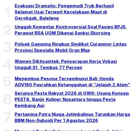
Evakuasi Dramatis: Pengemudi Truk Berhasil
1
Selamat Usai Terjepit Kecelakaan Maut di
Gerokgak, Buleleng
2
Unggah Komentar Kontroversial Soal Pasien BPJS,
Perawat RSA UGM Dikenai Sanksi Skorsing
3
Polsek Gamping Ringkus Sindikat Curanmor Lintas
Provinsi Spesialis Mobil Gran Max
4
Wamen Diktisaintek: Penyerapan Kerja Vokasi
Ungguli S1, Tembus 77 Persen
5
Menembus Pesona Tersembunyi Bali: Honda
ADV160 Pasrahkan Ketangguhan di “Jelajah 2 Alam”
Serunya Pesta Rakyat 2026 di GWK: Usung Konsep
6
PESTA, Banjir Kuliner Nusantara hingga Pesta
Kembang Api
7
Pertamina Patra Niaga Jatimbalinus Turunkan Harga
BBM Non-Subsidi Per 1 Agustus 2026