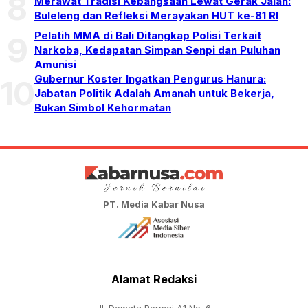
8
Merawat Tradisi Kebangsaan Lewat Gerak Jalan:
Buleleng dan Refleksi Merayakan HUT ke-81 RI
Pelatih MMA di Bali Ditangkap Polisi Terkait
9
Narkoba, Kedapatan Simpan Senpi dan Puluhan
Amunisi
Gubernur Koster Ingatkan Pengurus Hanura:
10
Jabatan Politik Adalah Amanah untuk Bekerja,
Bukan Simbol Kehormatan
PT. Media Kabar Nusa
Alamat Redaksi
Jl. Dewata Permai A1 No. 6