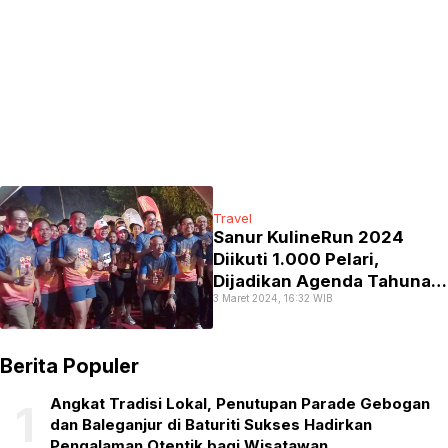
Travel
Sanur KulineRun 2024
Diikuti 1.000 Pelari,
Dijadikan Agenda Tahunan
3 Maret 2024, 16:32 WIB
‘Sport Tourism’
Berita Populer
Angkat Tradisi Lokal, Penutupan Parade Gebogan
1
dan Baleganjur di Baturiti Sukses Hadirkan
Pengalaman Otentik bagi Wisatawan