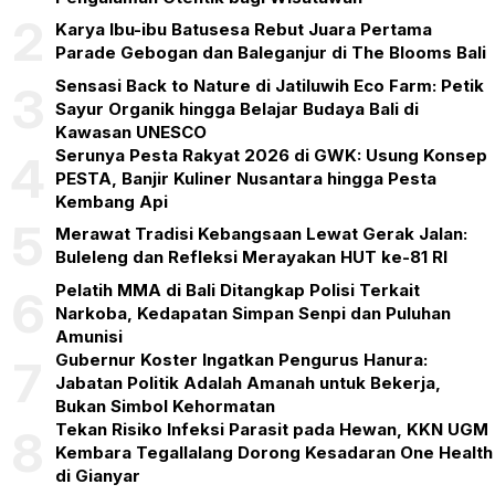
2
Karya Ibu-ibu Batusesa Rebut Juara Pertama
Parade Gebogan dan Baleganjur di The Blooms Bali
Sensasi Back to Nature di Jatiluwih Eco Farm: Petik
3
Sayur Organik hingga Belajar Budaya Bali di
Kawasan UNESCO
Serunya Pesta Rakyat 2026 di GWK: Usung Konsep
4
PESTA, Banjir Kuliner Nusantara hingga Pesta
Kembang Api
5
Merawat Tradisi Kebangsaan Lewat Gerak Jalan:
Buleleng dan Refleksi Merayakan HUT ke-81 RI
Pelatih MMA di Bali Ditangkap Polisi Terkait
6
Narkoba, Kedapatan Simpan Senpi dan Puluhan
Amunisi
Gubernur Koster Ingatkan Pengurus Hanura:
7
Jabatan Politik Adalah Amanah untuk Bekerja,
Bukan Simbol Kehormatan
Tekan Risiko Infeksi Parasit pada Hewan, KKN UGM
8
Kembara Tegallalang Dorong Kesadaran One Health
di Gianyar