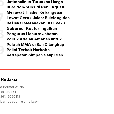
6
Jatimbalinus Turunkan Harga
BBM Non-Subsidi Per 1 Agustus
2026
Merawat Tradisi Kebangsaan
7
Lewat Gerak Jalan: Buleleng dan
Refleksi Merayakan HUT ke-81
RI
Gubernur Koster Ingatkan
8
Pengurus Hanura: Jabatan
Politik Adalah Amanah untuk
Bekerja, Bukan Simbol
Pelatih MMA di Bali Ditangkap
9
Kehormatan
Polisi Terkait Narkoba,
Kedapatan Simpan Senpi dan
Puluhan Amunisi
 Redaksi
ta Permai A1 No. 6
Bali 80351
361) 9090113
abarnusacom@gmail.com