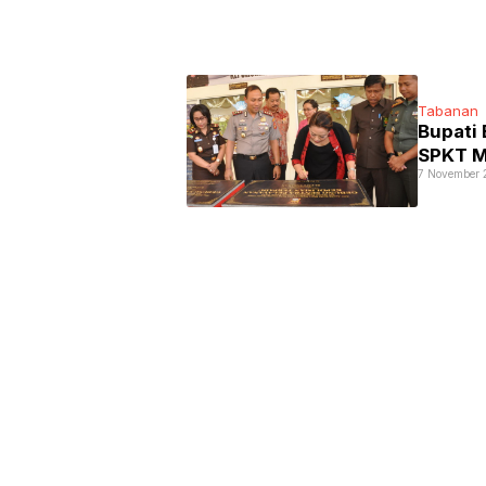
Tabanan
Bupati
SPKT M
7 November 