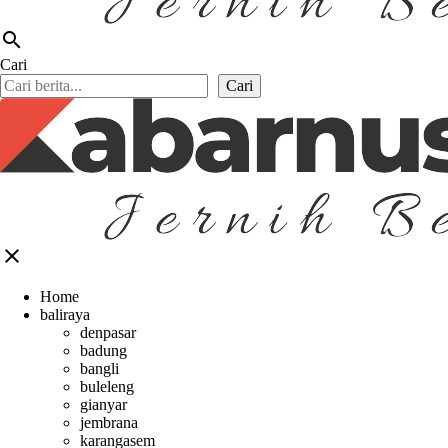
search
Cari
Cari
close
Home
baliraya
denpasar
badung
bangli
buleleng
gianyar
jembrana
karangasem