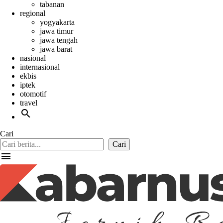
tabanan
regional
yogyakarta
jawa timur
jawa tengah
jawa barat
nasional
internasional
ekbis
iptek
otomotif
travel
search
Cari
Cari
menu