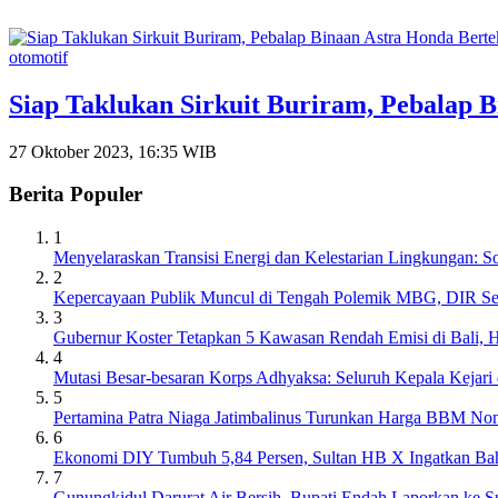
otomotif
Siap Taklukan Sirkuit Buriram, Pebalap 
27 Oktober 2023, 16:35 WIB
Berita Populer
1
Menyelaraskan Transisi Energi dan Kelestarian Lingkungan: 
2
Kepercayaan Publik Muncul di Tengah Polemik MBG, DIR S
3
Gubernur Koster Tetapkan 5 Kawasan Rendah Emisi di Bali, 
4
Mutasi Besar-besaran Korps Adhyaksa: Seluruh Kepala Kejari
5
Pertamina Patra Niaga Jatimbalinus Turunkan Harga BBM Non
6
Ekonomi DIY Tumbuh 5,84 Persen, Sultan HB X Ingatkan Ba
7
Gunungkidul Darurat Air Bersih, Bupati Endah Laporkan ke 