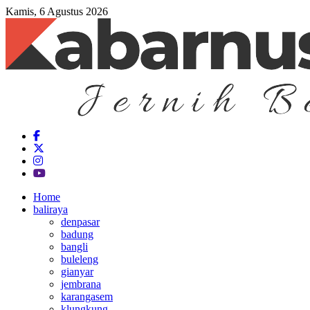
Kamis, 6 Agustus 2026
Home
baliraya
denpasar
badung
bangli
buleleng
gianyar
jembrana
karangasem
klungkung