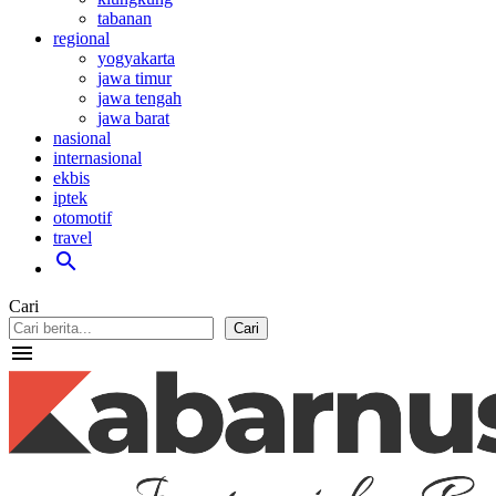
tabanan
regional
yogyakarta
jawa timur
jawa tengah
jawa barat
nasional
internasional
ekbis
iptek
otomotif
travel
search
Cari
Cari
menu