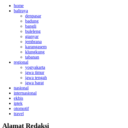
home
baliraya
denpasar
badung
bangli
buleleng
gianyar
jembrana
karangasem
klungkung
tabanan
regional
yogyakarta
jawa timur
jawa tengah
jawa barat
nasional
internasional
ekbis
iptek
otomotif
travel
Alamat Redaksi