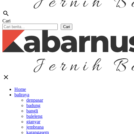
search
Cari
Cari
close
Home
baliraya
denpasar
badung
bangli
buleleng
gianyar
jembrana
karangasem