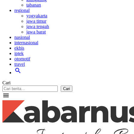
tabanan
regional
yogyakarta
jawa timur
jawa tengah
jawa barat
nasional
internasional
ekbis
iptek
otomotif
travel
search
Cari
Cari
menu