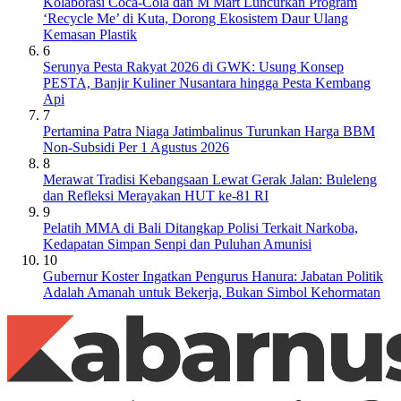
Kolaborasi Coca-Cola dan M Mart Luncurkan Program
‘Recycle Me’ di Kuta, Dorong Ekosistem Daur Ulang
Kemasan Plastik
6
Serunya Pesta Rakyat 2026 di GWK: Usung Konsep
PESTA, Banjir Kuliner Nusantara hingga Pesta Kembang
Api
7
Pertamina Patra Niaga Jatimbalinus Turunkan Harga BBM
Non-Subsidi Per 1 Agustus 2026
8
Merawat Tradisi Kebangsaan Lewat Gerak Jalan: Buleleng
dan Refleksi Merayakan HUT ke-81 RI
9
Pelatih MMA di Bali Ditangkap Polisi Terkait Narkoba,
Kedapatan Simpan Senpi dan Puluhan Amunisi
10
Gubernur Koster Ingatkan Pengurus Hanura: Jabatan Politik
Adalah Amanah untuk Bekerja, Bukan Simbol Kehormatan