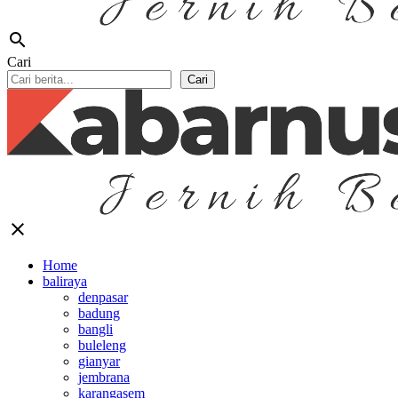
search
Cari
Cari
close
Home
baliraya
denpasar
badung
bangli
buleleng
gianyar
jembrana
karangasem