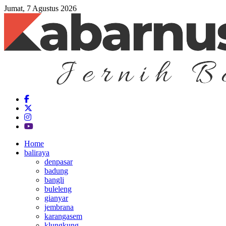
Jumat, 7 Agustus 2026
Home
baliraya
denpasar
badung
bangli
buleleng
gianyar
jembrana
karangasem
klungkung