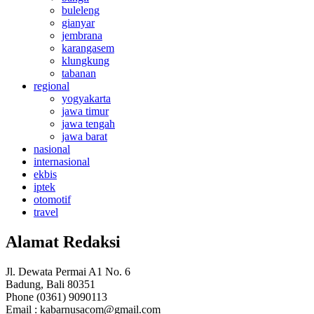
buleleng
gianyar
jembrana
karangasem
klungkung
tabanan
regional
yogyakarta
jawa timur
jawa tengah
jawa barat
nasional
internasional
ekbis
iptek
otomotif
travel
Alamat Redaksi
Jl. Dewata Permai A1 No. 6
Badung, Bali 80351
Phone (0361) 9090113
Email :
kabarnusacom@gmail.com