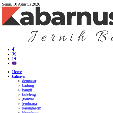
Senin, 10 Agustus 2026
Home
baliraya
denpasar
badung
bangli
buleleng
gianyar
jembrana
karangasem
klungkung