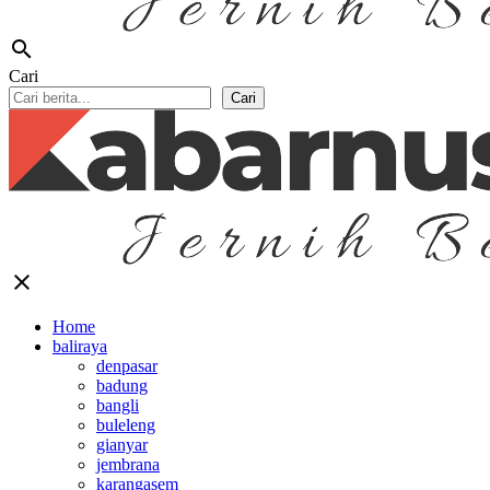
search
Cari
Cari
close
Home
baliraya
denpasar
badung
bangli
buleleng
gianyar
jembrana
karangasem