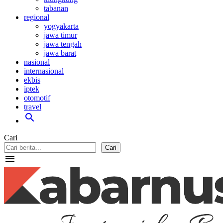
tabanan
regional
yogyakarta
jawa timur
jawa tengah
jawa barat
nasional
internasional
ekbis
iptek
otomotif
travel
search
Cari
Cari
menu