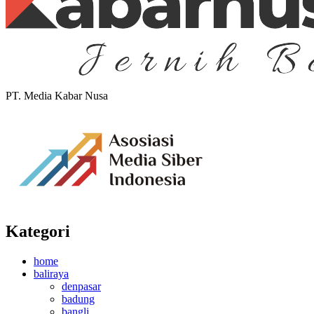
PT. Media Kabar Nusa
Kategori
home
baliraya
denpasar
badung
bangli