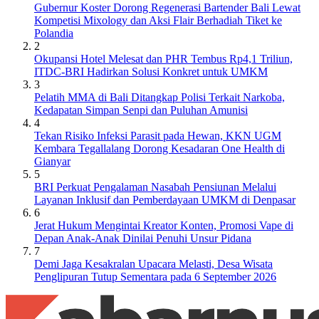
Gubernur Koster Dorong Regenerasi Bartender Bali Lewat
Kompetisi Mixology dan Aksi Flair Berhadiah Tiket ke
Polandia
2
Okupansi Hotel Melesat dan PHR Tembus Rp4,1 Triliun,
ITDC-BRI Hadirkan Solusi Konkret untuk UMKM
3
Pelatih MMA di Bali Ditangkap Polisi Terkait Narkoba,
Kedapatan Simpan Senpi dan Puluhan Amunisi
4
Tekan Risiko Infeksi Parasit pada Hewan, KKN UGM
Kembara Tegallalang Dorong Kesadaran One Health di
Gianyar
5
BRI Perkuat Pengalaman Nasabah Pensiunan Melalui
Layanan Inklusif dan Pemberdayaan UMKM di Denpasar
6
Jerat Hukum Mengintai Kreator Konten, Promosi Vape di
Depan Anak-Anak Dinilai Penuhi Unsur Pidana
7
Demi Jaga Kesakralan Upacara Melasti, Desa Wisata
Penglipuran Tutup Sementara pada 6 September 2026