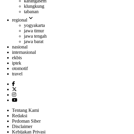
karangasem
klungkung
tabanan
expand_more
regional
yogyakarta
jawa timur
jawa tengah
jawa barat
nasional
internasional
ekbis
iptek
otomotif
travel
Tentang Kami
Redaksi
Pedoman Siber
Disclaimer
Kebijakan Privasi