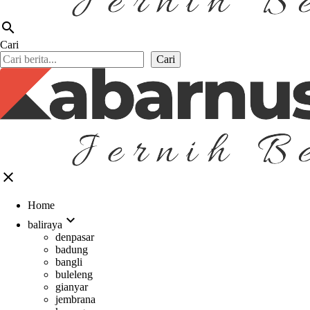
search
Cari
Cari
close
Home
expand_more
baliraya
denpasar
badung
bangli
buleleng
gianyar
jembrana