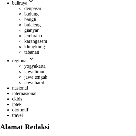
expand_more
baliraya
denpasar
badung
bangli
buleleng
gianyar
jembrana
karangasem
klungkung
tabanan
expand_more
regional
yogyakarta
jawa timur
jawa tengah
jawa barat
nasional
internasional
ekbis
iptek
otomotif
travel
Alamat Redaksi