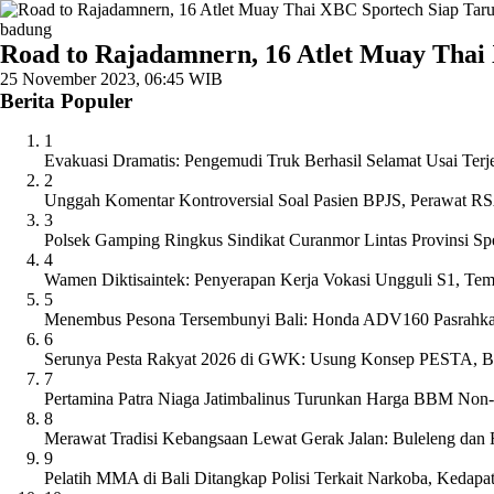
badung
Road to Rajadamnern, 16 Atlet Muay Thai 
25 November 2023, 06:45 WIB
Berita Populer
1
Evakuasi Dramatis: Pengemudi Truk Berhasil Selamat Usai Terj
2
Unggah Komentar Kontroversial Soal Pasien BPJS, Perawat R
3
Polsek Gamping Ringkus Sindikat Curanmor Lintas Provinsi Sp
4
Wamen Diktisaintek: Penyerapan Kerja Vokasi Ungguli S1, Tem
5
Menembus Pesona Tersembunyi Bali: Honda ADV160 Pasrahkan
6
Serunya Pesta Rakyat 2026 di GWK: Usung Konsep PESTA, Ban
7
Pertamina Patra Niaga Jatimbalinus Turunkan Harga BBM Non-
8
Merawat Tradisi Kebangsaan Lewat Gerak Jalan: Buleleng dan
9
Pelatih MMA di Bali Ditangkap Polisi Terkait Narkoba, Kedap