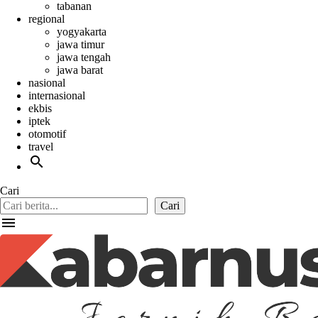
tabanan
regional
yogyakarta
jawa timur
jawa tengah
jawa barat
nasional
internasional
ekbis
iptek
otomotif
travel
search
Cari
Cari
menu