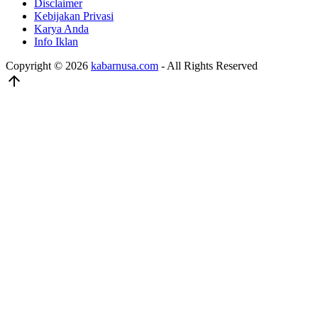
Disclaimer
Kebijakan Privasi
Karya Anda
Info Iklan
Copyright © 2026
kabarnusa.com
- All Rights Reserved
arrow_upward