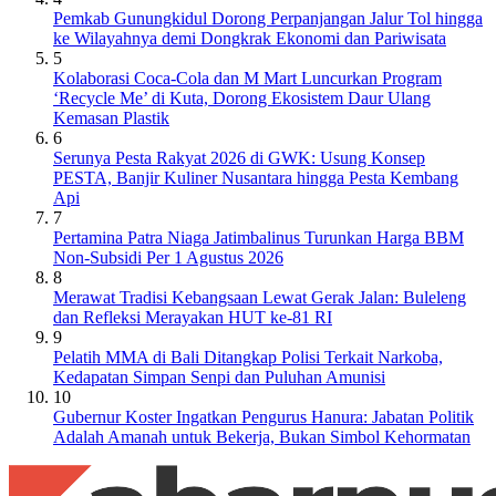
Pemkab Gunungkidul Dorong Perpanjangan Jalur Tol hingga
ke Wilayahnya demi Dongkrak Ekonomi dan Pariwisata
5
Kolaborasi Coca-Cola dan M Mart Luncurkan Program
‘Recycle Me’ di Kuta, Dorong Ekosistem Daur Ulang
Kemasan Plastik
6
Serunya Pesta Rakyat 2026 di GWK: Usung Konsep
PESTA, Banjir Kuliner Nusantara hingga Pesta Kembang
Api
7
Pertamina Patra Niaga Jatimbalinus Turunkan Harga BBM
Non-Subsidi Per 1 Agustus 2026
8
Merawat Tradisi Kebangsaan Lewat Gerak Jalan: Buleleng
dan Refleksi Merayakan HUT ke-81 RI
9
Pelatih MMA di Bali Ditangkap Polisi Terkait Narkoba,
Kedapatan Simpan Senpi dan Puluhan Amunisi
10
Gubernur Koster Ingatkan Pengurus Hanura: Jabatan Politik
Adalah Amanah untuk Bekerja, Bukan Simbol Kehormatan