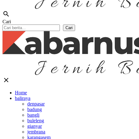
search
Cari
Cari
close
Home
baliraya
denpasar
badung
bangli
buleleng
gianyar
jembrana
karangasem