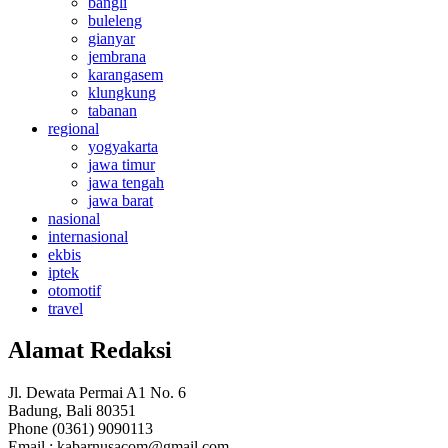
bangli
buleleng
gianyar
jembrana
karangasem
klungkung
tabanan
regional
yogyakarta
jawa timur
jawa tengah
jawa barat
nasional
internasional
ekbis
iptek
otomotif
travel
Alamat Redaksi
Jl. Dewata Permai A1 No. 6
Badung, Bali 80351
Phone (0361) 9090113
Email :
kabarnusacom@gmail.com