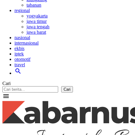
tabanan
regional
yogyakarta
jawa timur
jawa tengah
jawa barat
nasional
internasional
ekbis
iptek
otomotif
travel
search
Cari
Cari
menu