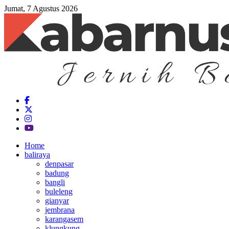
Jumat, 7 Agustus 2026
Home
baliraya
denpasar
badung
bangli
buleleng
gianyar
jembrana
karangasem
klungkung