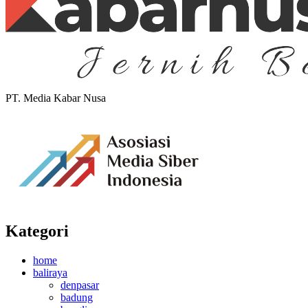
PT. Media Kabar Nusa
Kategori
home
baliraya
denpasar
badung