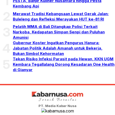
1
PESTA, Banjir Kuliner Nusantara hingga Pesta
Kembang Api
2
Merawat Tradisi Kebangsaan Lewat Gerak Jalan:
Buleleng dan Refleksi Merayakan HUT ke-81 RI
Pelatih MMA di Bali Ditangkap Polisi Terkait
3
Narkoba, Kedapatan Simpan Senpi dan Puluhan
Amunisi
Gubernur Koster Ingatkan Pengurus Hanura:
4
Jabatan Politik Adalah Amanah untuk Bekerja,
Bukan Simbol Kehormatan
Tekan Risiko Infeksi Parasit pada Hewan, KKN UGM
5
Kembara Tegallalang Dorong Kesadaran One Health
di Gianyar
PT. Media Kabar Nusa