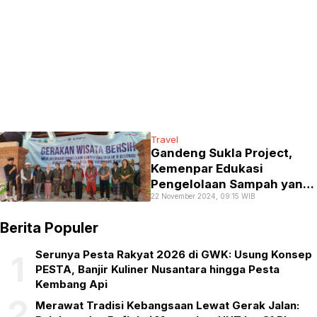
Travel
Gandeng Sukla Project,
Kemenpar Edukasi
Pengelolaan Sampah yang
22 November 2024, 09:15 WIB
Efektif Menuju Desa Adat
Bersih dan Sehat di Bali
Berita Populer
Serunya Pesta Rakyat 2026 di GWK: Usung Konsep
1
PESTA, Banjir Kuliner Nusantara hingga Pesta
Kembang Api
2
Merawat Tradisi Kebangsaan Lewat Gerak Jalan: