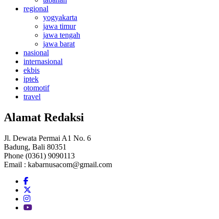
regional
yogyakarta
jawa timur
jawa tengah
jawa barat
nasional
internasional
ekbis
iptek
otomotif
travel
Alamat Redaksi
Jl. Dewata Permai A1 No. 6
Badung, Bali 80351
Phone (0361) 9090113
Email :
kabarnusacom@gmail.com