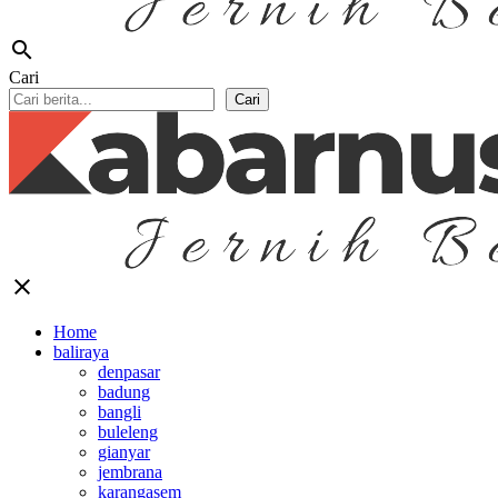
search
Cari
Cari
close
Home
baliraya
denpasar
badung
bangli
buleleng
gianyar
jembrana
karangasem