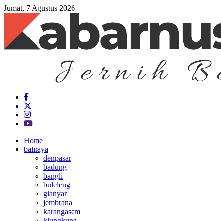
Jumat, 7 Agustus 2026
Home
baliraya
denpasar
badung
bangli
buleleng
gianyar
jembrana
karangasem
klungkung