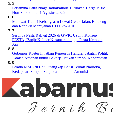
5
Pertamina Patra Niaga Jatimbalinus Turunkan Harga BBM
Non-Subsidi Per 1 Agustus 2026
6
Merawat Tradisi Kebangsaan Lewat Gerak Jalan: Buleleng
dan Refleksi Merayakan HUT ke-81 RI
7
Serunya Pesta Rakyat 2026 di GWK: Usung Konsep
PESTA, Banjir Kuliner Nusantara hingga Pesta Kembang
Api
8
Gubernur Koster Ingatkan Pengurus Hanura: Jabatan Politik
Adalah Amanah untuk Bekerja, Bukan Simbol Kehormatan
9
Pelatih MMA di Bali Ditangkap Polisi Terkait Narkoba,
Kedapatan Simpan Senpi dan Puluhan Amunisi