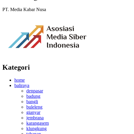
PT. Media Kabar Nusa
Kategori
home
baliraya
denpasar
badung
bangli
buleleng
gianyar
jembrana
karangasem
klungkung
tabanan