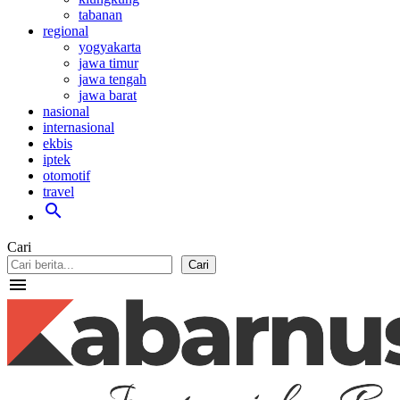
tabanan
regional
yogyakarta
jawa timur
jawa tengah
jawa barat
nasional
internasional
ekbis
iptek
otomotif
travel
search
Cari
Cari
menu