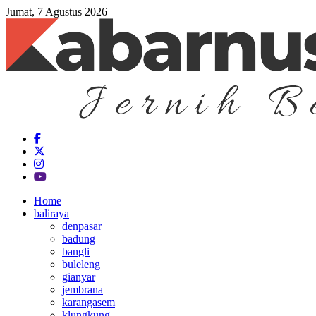
Jumat, 7 Agustus 2026
Home
baliraya
denpasar
badung
bangli
buleleng
gianyar
jembrana
karangasem
klungkung