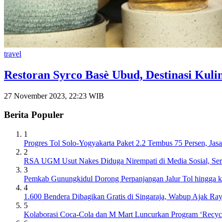
travel
Restoran Syrco Basѐ Ubud, Destinasi Ku
27 November 2023, 22:23 WIB
Berita Populer
1
Progres Tol Solo-Yogyakarta Paket 2.2 Tembus 75 Persen, J
2
RSA UGM Usut Nakes Diduga Nirempati di Media Sosial, Ser
3
Pemkab Gunungkidul Dorong Perpanjangan Jalur Tol hingga 
4
1.600 Bendera Dibagikan Gratis di Singaraja, Wabup Ajak R
5
Kolaborasi Coca-Cola dan M Mart Luncurkan Program ‘Recycl