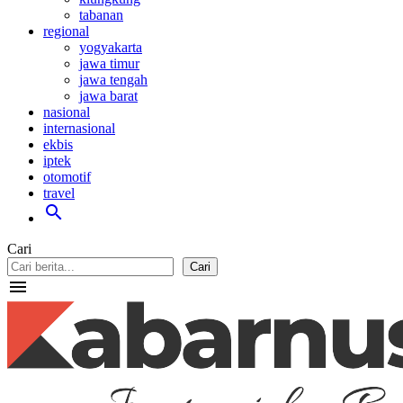
tabanan
regional
yogyakarta
jawa timur
jawa tengah
jawa barat
nasional
internasional
ekbis
iptek
otomotif
travel
search
Cari
Cari
menu