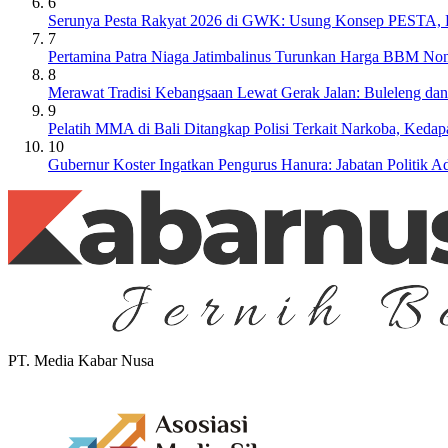
6
Serunya Pesta Rakyat 2026 di GWK: Usung Konsep PESTA, Ba
7
Pertamina Patra Niaga Jatimbalinus Turunkan Harga BBM Non
8
Merawat Tradisi Kebangsaan Lewat Gerak Jalan: Buleleng da
9
Pelatih MMA di Bali Ditangkap Polisi Terkait Narkoba, Keda
10
Gubernur Koster Ingatkan Pengurus Hanura: Jabatan Politik
PT. Media Kabar Nusa