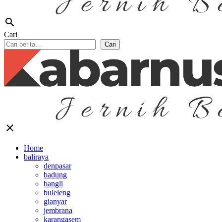
search
Cari
Cari
close
Home
baliraya
denpasar
badung
bangli
buleleng
gianyar
jembrana
karangasem