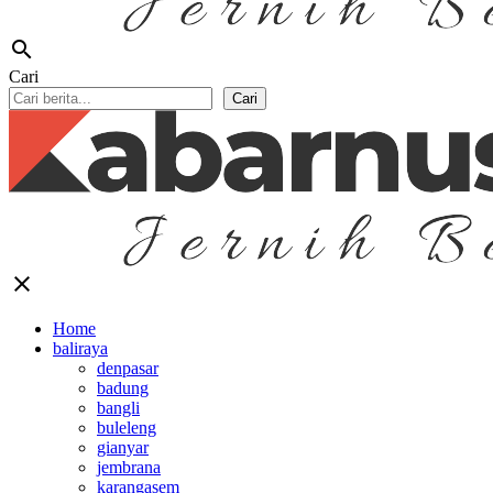
search
Cari
Cari
close
Home
baliraya
denpasar
badung
bangli
buleleng
gianyar
jembrana
karangasem