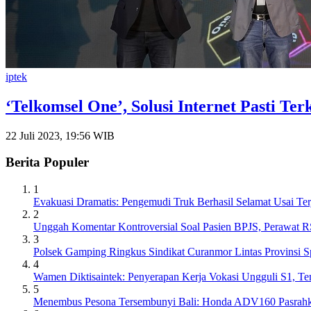
iptek
‘Telkomsel One’, Solusi Internet Pasti T
22 Juli 2023, 19:56 WIB
Berita Populer
1
Evakuasi Dramatis: Pengemudi Truk Berhasil Selamat Usai Ter
2
Unggah Komentar Kontroversial Soal Pasien BPJS, Perawat 
3
Polsek Gamping Ringkus Sindikat Curanmor Lintas Provinsi S
4
Wamen Diktisaintek: Penyerapan Kerja Vokasi Ungguli S1, T
5
Menembus Pesona Tersembunyi Bali: Honda ADV160 Pasrahka