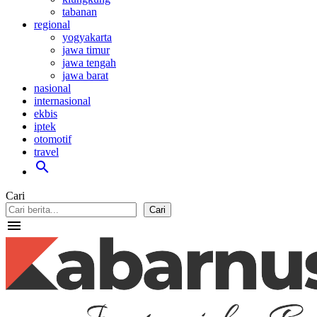
tabanan
regional
yogyakarta
jawa timur
jawa tengah
jawa barat
nasional
internasional
ekbis
iptek
otomotif
travel
search
Cari
Cari
menu