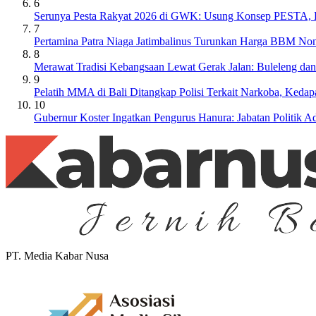
6
Serunya Pesta Rakyat 2026 di GWK: Usung Konsep PESTA, Ba
7
Pertamina Patra Niaga Jatimbalinus Turunkan Harga BBM Non
8
Merawat Tradisi Kebangsaan Lewat Gerak Jalan: Buleleng da
9
Pelatih MMA di Bali Ditangkap Polisi Terkait Narkoba, Keda
10
Gubernur Koster Ingatkan Pengurus Hanura: Jabatan Politik
PT. Media Kabar Nusa