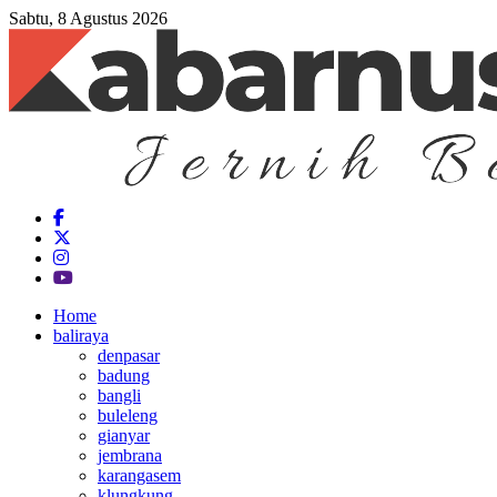
Sabtu, 8 Agustus 2026
Home
baliraya
denpasar
badung
bangli
buleleng
gianyar
jembrana
karangasem
klungkung