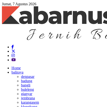
Jumat, 7 Agustus 2026
Home
baliraya
denpasar
badung
bangli
buleleng
gianyar
jembrana
karangasem
klungkung