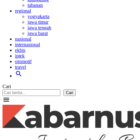
tabanan
regional
yogyakarta
jawa timur
jawa tengah
jawa barat
nasional
internasional
ekbis
iptek
otomotif
travel
search
Cari
Cari
menu