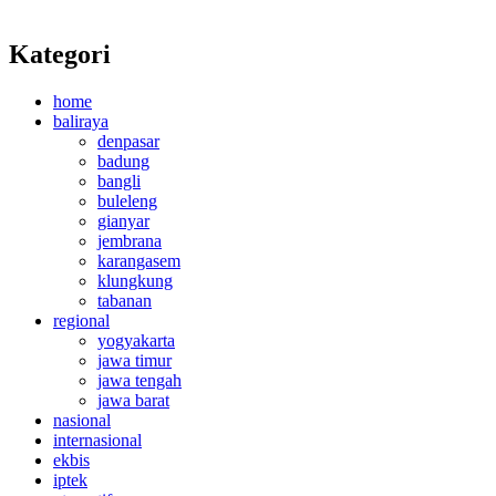
Kategori
home
baliraya
denpasar
badung
bangli
buleleng
gianyar
jembrana
karangasem
klungkung
tabanan
regional
yogyakarta
jawa timur
jawa tengah
jawa barat
nasional
internasional
ekbis
iptek