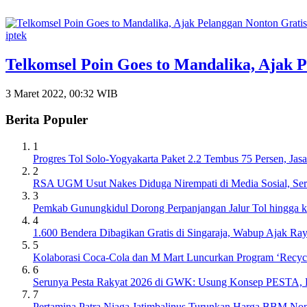
iptek
Telkomsel Poin Goes to Mandalika, Ajak
3 Maret 2022, 00:32 WIB
Berita Populer
1
Progres Tol Solo-Yogyakarta Paket 2.2 Tembus 75 Persen, J
2
RSA UGM Usut Nakes Diduga Nirempati di Media Sosial, Ser
3
Pemkab Gunungkidul Dorong Perpanjangan Jalur Tol hingga 
4
1.600 Bendera Dibagikan Gratis di Singaraja, Wabup Ajak R
5
Kolaborasi Coca-Cola dan M Mart Luncurkan Program ‘Recycl
6
Serunya Pesta Rakyat 2026 di GWK: Usung Konsep PESTA, Ba
7
Pertamina Patra Niaga Jatimbalinus Turunkan Harga BBM Non