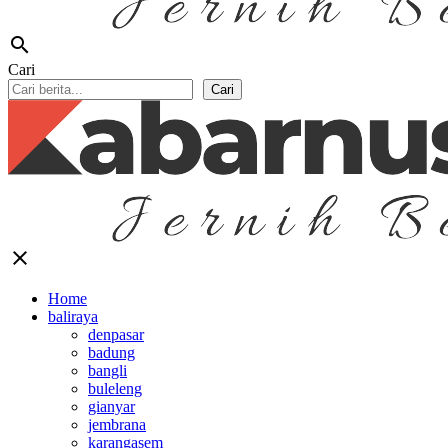
search
Cari
Cari
close
Home
baliraya
denpasar
badung
bangli
buleleng
gianyar
jembrana
karangasem