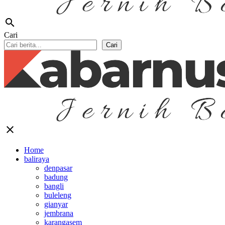
search
Cari
Cari
close
Home
baliraya
denpasar
badung
bangli
buleleng
gianyar
jembrana
karangasem