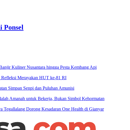
i Ponsel
njir Kuliner Nusantara hingga Pesta Kembang Api
n Refleksi Merayakan HUT ke-81 RI
patan Simpan Senpi dan Puluhan Amunisi
 Adalah Amanah untuk Bekerja, Bukan Simbol Kehormatan
 Tegallalang Dorong Kesadaran One Health di Gianyar