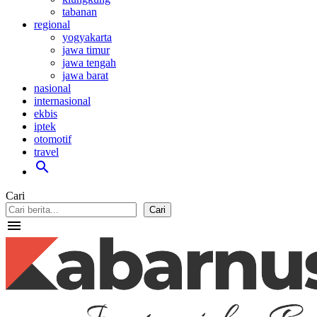
tabanan
regional
yogyakarta
jawa timur
jawa tengah
jawa barat
nasional
internasional
ekbis
iptek
otomotif
travel
search
Cari
Cari
menu