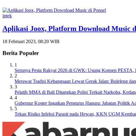
iptek
Aplikasi Joox, Platform Download Music d
18 Februari 2023, 08:20 WIB
Berita Populer
1
Serunya Pesta Rakyat 2026 di GWK: Usung Konsep PESTA, Ba
2
Merawat Tradisi Kebangsaan Lewat Gerak Jalan: Buleleng da
3
Pelatih MMA di Bali Ditangkap Polisi Terkait Narkoba, Keda
4
Gubernur Koster Ingatkan Pengurus Hanura: Jabatan Politik
5
Tekan Risiko Infeksi Parasit pada Hewan, KKN UGM Kembara