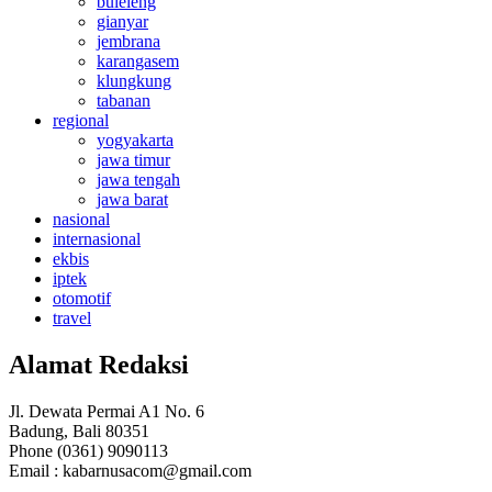
buleleng
gianyar
jembrana
karangasem
klungkung
tabanan
regional
yogyakarta
jawa timur
jawa tengah
jawa barat
nasional
internasional
ekbis
iptek
otomotif
travel
Alamat Redaksi
Jl. Dewata Permai A1 No. 6
Badung, Bali 80351
Phone (0361) 9090113
Email :
kabarnusacom@gmail.com