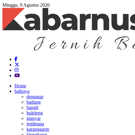
Minggu, 9 Agustus 2026
Home
baliraya
denpasar
badung
bangli
buleleng
gianyar
jembrana
karangasem
klungkung