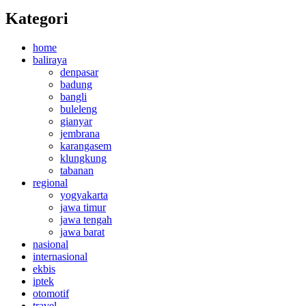
Kategori
home
baliraya
denpasar
badung
bangli
buleleng
gianyar
jembrana
karangasem
klungkung
tabanan
regional
yogyakarta
jawa timur
jawa tengah
jawa barat
nasional
internasional
ekbis
iptek
otomotif
travel