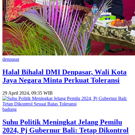
denpasar
Halal Bihalal DMI Denpasar, Wali Kota
Jaya Negara Minta Perkuat Toleransi
29 April 2024, 09:35 WIB
badung
Suhu Politik Meningkat Jelang Pemilu
2024, Pj Gubernur Bali: Tetap Dikontrol