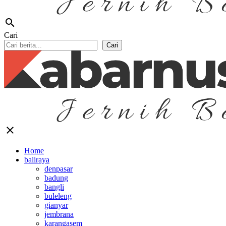
search
Cari
Cari
close
Home
baliraya
denpasar
badung
bangli
buleleng
gianyar
jembrana
karangasem