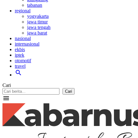
tabanan
regional
yogyakarta
jawa timur
jawa tengah
jawa barat
nasional
internasional
ekbis
iptek
otomotif
travel
search
Cari
Cari
menu