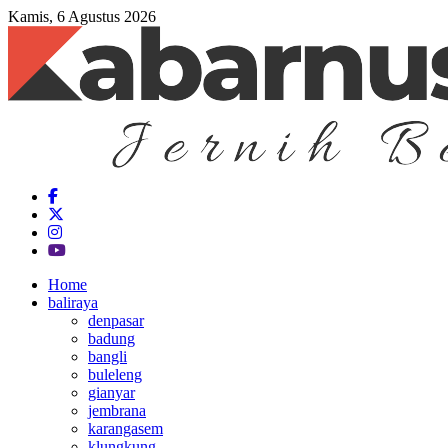
Kamis, 6 Agustus 2026
Home
baliraya
denpasar
badung
bangli
buleleng
gianyar
jembrana
karangasem
klungkung