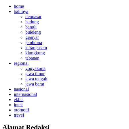
home
baliraya
denpasar
badung
bangli
buleleng
gianyar
jembrana
karangasem
klungkung
tabanan
regional
yogyakarta
jawa timur
jawa tengah
jawa barat
nasional
internasional
ekbis
iptek
otomotif
travel
Alamat Redaksi