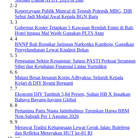
2
Kepercayaan Publik Muncul di Tengah Polemik MBG, DIR
Sebut Jadi Modal Awal Kepala BGN Baru
3
Gubernur Koster Tetapkan 5 Kawasan Rendah Emisi di Bali,
Hotel hingga Mal Wajib Gunakan PLTS Atap
4
BNNP Bali Bongkar Jaringan Narkotika Kamboja, Gagalkan
Penyelundupan Lewat Knalpot Bekas
5
Penguatan Sektor Keuangan: Satgas PASTI Perkuat Serangan
Siber dan Kejahatan Finansial Lintas Yurisdiksi
6
Mutasi Besar-besaran Korps Adhyaksa: Seluruh Kepala
Kejari di DIY Resmi Berganti
7
Ekonomi DIY Tumbuh 5,84 Persen, Sultan HB X Ingatkan
Bahaya Bayang-bayang Global
8
Pertamina Patra Niaga Jatimbalinus Turunkan Harga BBM
Non-Subsidi Per 1 Agustus 2026
9
Merawat Tradisi Kebangsaan Lewat Gerak Jalan: Buleleng
dan Refleksi Merayakan HUT ke-81 RI