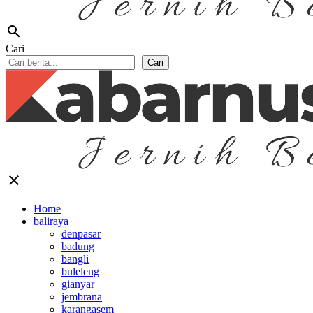
search
Cari
Cari
close
Home
baliraya
denpasar
badung
bangli
buleleng
gianyar
jembrana
karangasem