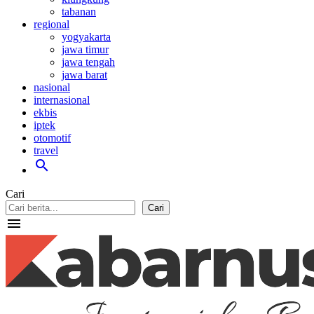
tabanan
regional
yogyakarta
jawa timur
jawa tengah
jawa barat
nasional
internasional
ekbis
iptek
otomotif
travel
search
Cari
Cari
menu