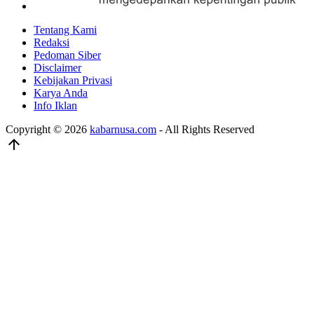
Tentang Kami
Redaksi
Pedoman Siber
Disclaimer
Kebijakan Privasi
Karya Anda
Info Iklan
Copyright © 2026
kabarnusa.com
- All Rights Reserved
arrow_upward