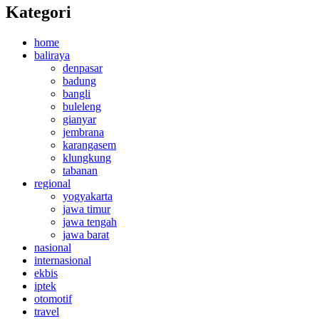
Kategori
home
baliraya
denpasar
badung
bangli
buleleng
gianyar
jembrana
karangasem
klungkung
tabanan
regional
yogyakarta
jawa timur
jawa tengah
jawa barat
nasional
internasional
ekbis
iptek
otomotif
travel