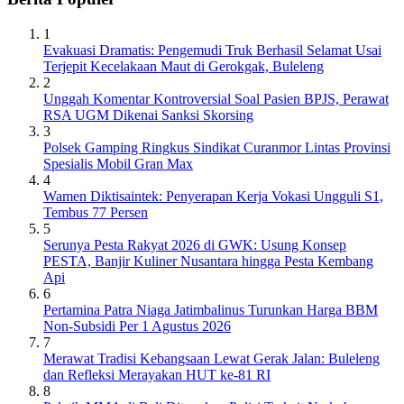
1
Evakuasi Dramatis: Pengemudi Truk Berhasil Selamat Usai
Terjepit Kecelakaan Maut di Gerokgak, Buleleng
2
Unggah Komentar Kontroversial Soal Pasien BPJS, Perawat
RSA UGM Dikenai Sanksi Skorsing
3
Polsek Gamping Ringkus Sindikat Curanmor Lintas Provinsi
Spesialis Mobil Gran Max
4
Wamen Diktisaintek: Penyerapan Kerja Vokasi Ungguli S1,
Tembus 77 Persen
5
Serunya Pesta Rakyat 2026 di GWK: Usung Konsep
PESTA, Banjir Kuliner Nusantara hingga Pesta Kembang
Api
6
Pertamina Patra Niaga Jatimbalinus Turunkan Harga BBM
Non-Subsidi Per 1 Agustus 2026
7
Merawat Tradisi Kebangsaan Lewat Gerak Jalan: Buleleng
dan Refleksi Merayakan HUT ke-81 RI
8