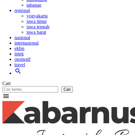
tabanan
regional
yogyakarta
jawa timur
jawa tengah
jawa barat
nasional
internasional
ekbis
iptek
otomotif
travel
search
Cari
Cari
menu