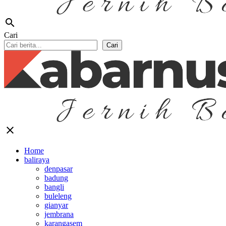
search
Cari
Cari
close
Home
baliraya
denpasar
badung
bangli
buleleng
gianyar
jembrana
karangasem