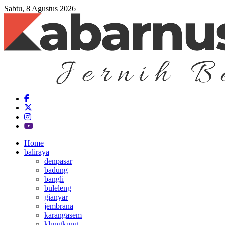
Sabtu, 8 Agustus 2026
Home
baliraya
denpasar
badung
bangli
buleleng
gianyar
jembrana
karangasem
klungkung