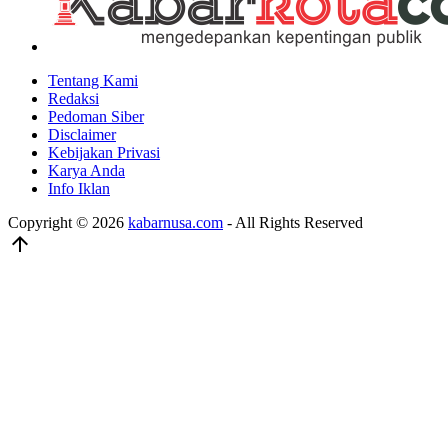
Tentang Kami
Redaksi
Pedoman Siber
Disclaimer
Kebijakan Privasi
Karya Anda
Info Iklan
Copyright © 2026
kabarnusa.com
- All Rights Reserved
arrow_upward