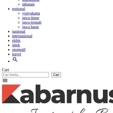
tabanan
regional
yogyakarta
jawa timur
jawa tengah
jawa barat
nasional
internasional
ekbis
iptek
otomotif
travel
search
Cari
Cari
menu