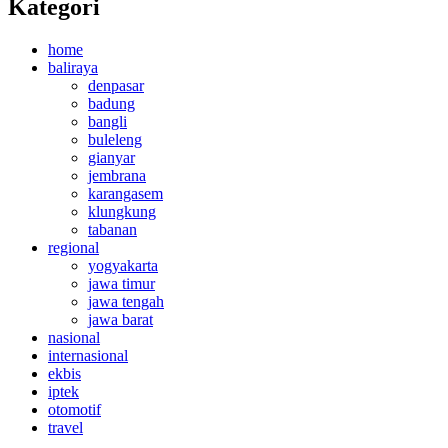
Kategori
home
baliraya
denpasar
badung
bangli
buleleng
gianyar
jembrana
karangasem
klungkung
tabanan
regional
yogyakarta
jawa timur
jawa tengah
jawa barat
nasional
internasional
ekbis
iptek
otomotif
travel