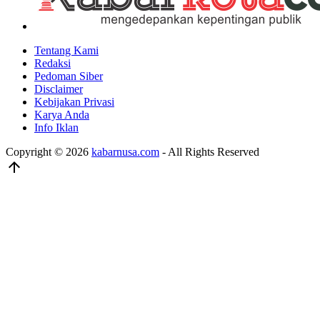
Tentang Kami
Redaksi
Pedoman Siber
Disclaimer
Kebijakan Privasi
Karya Anda
Info Iklan
Copyright © 2026
kabarnusa.com
- All Rights Reserved
arrow_upward