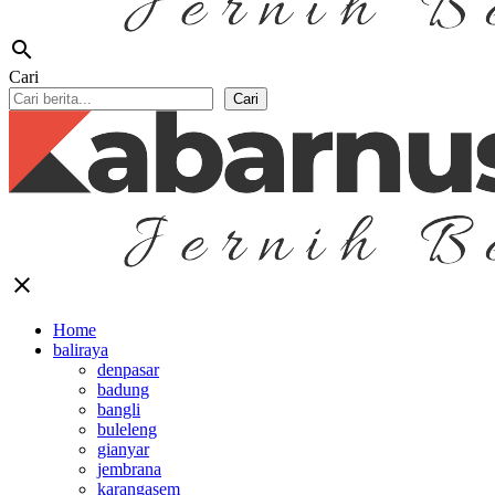
search
Cari
Cari
close
Home
baliraya
denpasar
badung
bangli
buleleng
gianyar
jembrana
karangasem