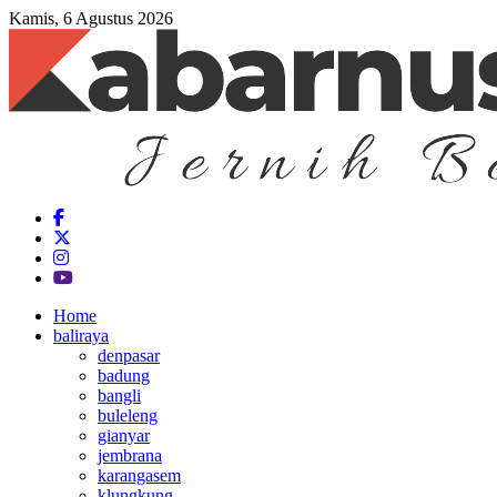
Kamis, 6 Agustus 2026
Home
baliraya
denpasar
badung
bangli
buleleng
gianyar
jembrana
karangasem
klungkung