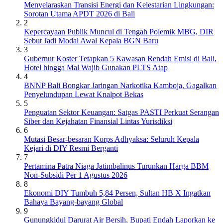
Menyelaraskan Transisi Energi dan Kelestarian Lingkungan:
Sorotan Utama APDT 2026 di Bali
2
Kepercayaan Publik Muncul di Tengah Polemik MBG, DIR
Sebut Jadi Modal Awal Kepala BGN Baru
3
Gubernur Koster Tetapkan 5 Kawasan Rendah Emisi di Bali,
Hotel hingga Mal Wajib Gunakan PLTS Atap
4
BNNP Bali Bongkar Jaringan Narkotika Kamboja, Gagalkan
Penyelundupan Lewat Knalpot Bekas
5
Penguatan Sektor Keuangan: Satgas PASTI Perkuat Serangan
Siber dan Kejahatan Finansial Lintas Yurisdiksi
6
Mutasi Besar-besaran Korps Adhyaksa: Seluruh Kepala
Kejari di DIY Resmi Berganti
7
Pertamina Patra Niaga Jatimbalinus Turunkan Harga BBM
Non-Subsidi Per 1 Agustus 2026
8
Ekonomi DIY Tumbuh 5,84 Persen, Sultan HB X Ingatkan
Bahaya Bayang-bayang Global
9
Gunungkidul Darurat Air Bersih, Bupati Endah Laporkan ke