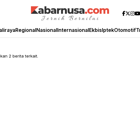
aliraya
Regional
Nasional
Internasional
Ekbis
Iptek
Otomotif
T
an 2 berita terkait.