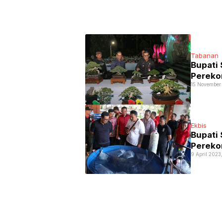
Tabanan
Bupati
Perekon
15 November
Ekbis
Bupati 
Pereko
9 April 2023