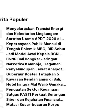
rita Populer
Menyelaraskan Transisi Energi
1
dan Kelestarian Lingkungan:
Sorotan Utama APDT 2026 di
Bali
Kepercayaan Publik Muncul di
2
Tengah Polemik MBG, DIR Sebut
Jadi Modal Awal Kepala BGN
Baru
BNNP Bali Bongkar Jaringan
3
Narkotika Kamboja, Gagalkan
Penyelundupan Lewat Knalpot
Bekas
Gubernur Koster Tetapkan 5
4
Kawasan Rendah Emisi di Bali,
Hotel hingga Mal Wajib Gunakan
PLTS Atap
Penguatan Sektor Keuangan:
5
Satgas PASTI Perkuat Serangan
Siber dan Kejahatan Finansial
Lintas Yurisdiksi
Mutasi Besar-besaran Korps