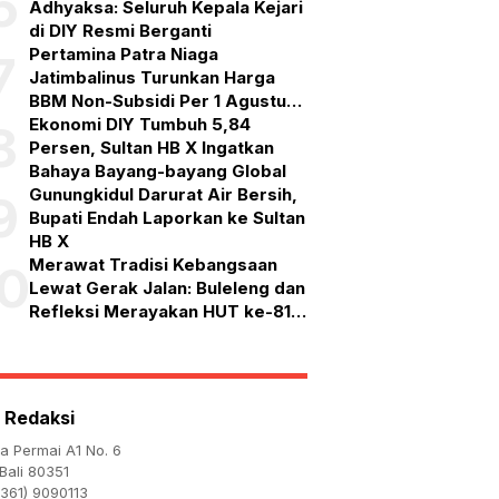
6
Adhyaksa: Seluruh Kepala Kejari
di DIY Resmi Berganti
Pertamina Patra Niaga
7
Jatimbalinus Turunkan Harga
BBM Non-Subsidi Per 1 Agustus
2026
Ekonomi DIY Tumbuh 5,84
8
Persen, Sultan HB X Ingatkan
Bahaya Bayang-bayang Global
Gunungkidul Darurat Air Bersih,
9
Bupati Endah Laporkan ke Sultan
HB X
Merawat Tradisi Kebangsaan
10
Lewat Gerak Jalan: Buleleng dan
Refleksi Merayakan HUT ke-81
RI
 Redaksi
ta Permai A1 No. 6
Bali 80351
361) 9090113