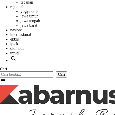
tabanan
regional
yogyakarta
jawa timur
jawa tengah
jawa barat
nasional
internasional
ekbis
iptek
otomotif
travel
search
Cari
Cari
menu