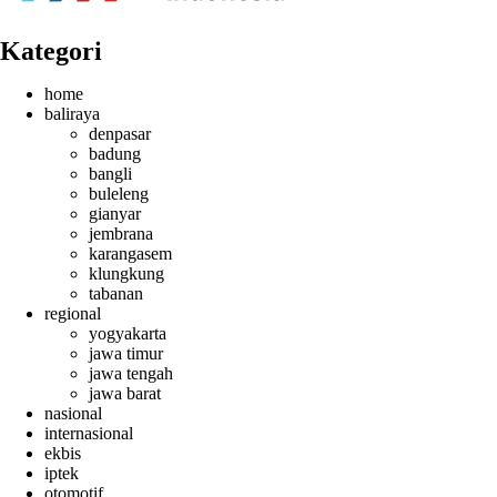
Kategori
home
baliraya
denpasar
badung
bangli
buleleng
gianyar
jembrana
karangasem
klungkung
tabanan
regional
yogyakarta
jawa timur
jawa tengah
jawa barat
nasional
internasional
ekbis
iptek
otomotif