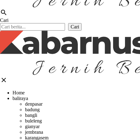
search
Cari
Cari
close
Home
baliraya
denpasar
badung
bangli
buleleng
gianyar
jembrana
karangasem