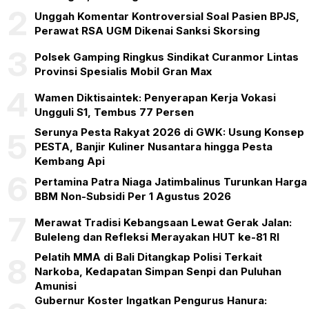
2
Unggah Komentar Kontroversial Soal Pasien BPJS,
Perawat RSA UGM Dikenai Sanksi Skorsing
3
Polsek Gamping Ringkus Sindikat Curanmor Lintas
Provinsi Spesialis Mobil Gran Max
4
Wamen Diktisaintek: Penyerapan Kerja Vokasi
Ungguli S1, Tembus 77 Persen
Serunya Pesta Rakyat 2026 di GWK: Usung Konsep
5
PESTA, Banjir Kuliner Nusantara hingga Pesta
Kembang Api
6
Pertamina Patra Niaga Jatimbalinus Turunkan Harga
BBM Non-Subsidi Per 1 Agustus 2026
7
Merawat Tradisi Kebangsaan Lewat Gerak Jalan:
Buleleng dan Refleksi Merayakan HUT ke-81 RI
Pelatih MMA di Bali Ditangkap Polisi Terkait
8
Narkoba, Kedapatan Simpan Senpi dan Puluhan
Amunisi
Gubernur Koster Ingatkan Pengurus Hanura: