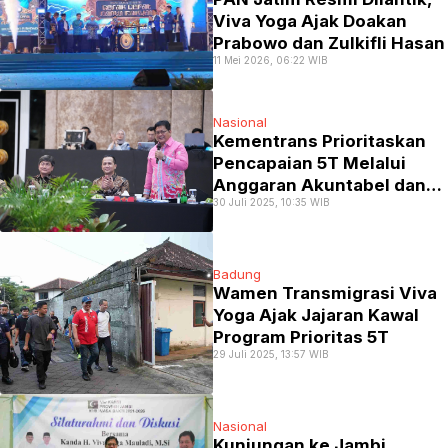
Viva Yoga Ajak Doakan
Prabowo dan Zulkifli Hasan
11 Mei 2026, 06:22 WIB
Nasional
Kementrans Prioritaskan
Pencapaian 5T Melalui
Anggaran Akuntabel dan
30 Juli 2025, 10:35 WIB
Digitalisasi
Badung
Wamen Transmigrasi Viva
Yoga Ajak Jajaran Kawal
Program Prioritas 5T
29 Juli 2025, 13:57 WIB
Nasional
Kunjungan ke Jambi,