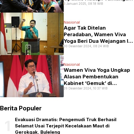
5 Januari 2025, 08:18 WIB
Masa Depan
Nasional
Agar Tak Ditelan
Peradaban, Wamen Viva
Yoga Beri Dua Wejangan Ini
30 Desember 2024, 08:24 WIB
ke HMI
Nasional
Wamen Viva Yoga Ungkap
Alasan Pembentukan
Kabinet ‘Gemuk’ di
26 Desember 2024, 10:37 WIB
Pemerintahan Prabowo
Berita Populer
Evakuasi Dramatis: Pengemudi Truk Berhasil
1
Selamat Usai Terjepit Kecelakaan Maut di
Gerokgak, Buleleng