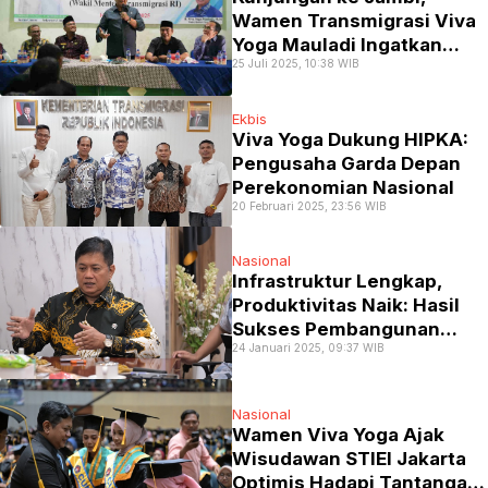
Wamen Transmigrasi Viva
Yoga Mauladi Ingatkan
25 Juli 2025, 10:38 WIB
Perjuangan Kader HMI
Ekbis
Viva Yoga Dukung HIPKA:
Pengusaha Garda Depan
Perekonomian Nasional
20 Februari 2025, 23:56 WIB
Nasional
Infrastruktur Lengkap,
Produktivitas Naik: Hasil
Sukses Pembangunan
24 Januari 2025, 09:37 WIB
Transmigrasi
Nasional
Wamen Viva Yoga Ajak
Wisudawan STIEI Jakarta
Optimis Hadapi Tantangan