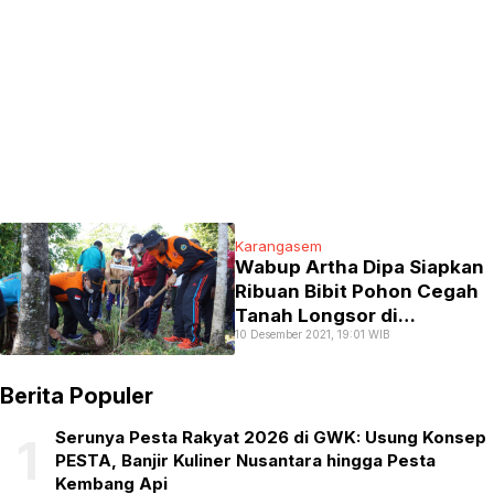
Karangasem
Wabup Artha Dipa Siapkan
Ribuan Bibit Pohon Cegah
Tanah Longsor di
10 Desember 2021, 19:01 WIB
Karangasem
Berita Populer
Serunya Pesta Rakyat 2026 di GWK: Usung Konsep
1
PESTA, Banjir Kuliner Nusantara hingga Pesta
Kembang Api