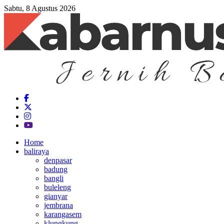
Sabtu, 8 Agustus 2026
Home
baliraya
denpasar
badung
bangli
buleleng
gianyar
jembrana
karangasem
klungkung