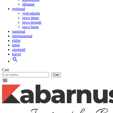
tabanan
regional
yogyakarta
jawa timur
jawa tengah
jawa barat
nasional
internasional
ekbis
iptek
otomotif
travel
search
Cari
Cari
menu