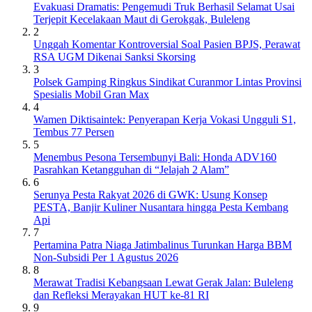
Evakuasi Dramatis: Pengemudi Truk Berhasil Selamat Usai
Terjepit Kecelakaan Maut di Gerokgak, Buleleng
2
Unggah Komentar Kontroversial Soal Pasien BPJS, Perawat
RSA UGM Dikenai Sanksi Skorsing
3
Polsek Gamping Ringkus Sindikat Curanmor Lintas Provinsi
Spesialis Mobil Gran Max
4
Wamen Diktisaintek: Penyerapan Kerja Vokasi Ungguli S1,
Tembus 77 Persen
5
Menembus Pesona Tersembunyi Bali: Honda ADV160
Pasrahkan Ketangguhan di “Jelajah 2 Alam”
6
Serunya Pesta Rakyat 2026 di GWK: Usung Konsep
PESTA, Banjir Kuliner Nusantara hingga Pesta Kembang
Api
7
Pertamina Patra Niaga Jatimbalinus Turunkan Harga BBM
Non-Subsidi Per 1 Agustus 2026
8
Merawat Tradisi Kebangsaan Lewat Gerak Jalan: Buleleng
dan Refleksi Merayakan HUT ke-81 RI
9