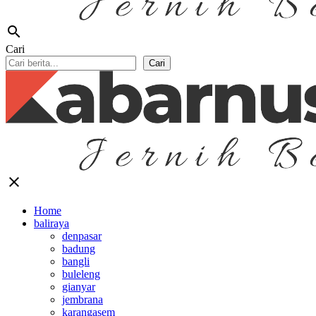
search
Cari
Cari
close
Home
baliraya
denpasar
badung
bangli
buleleng
gianyar
jembrana
karangasem