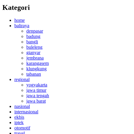
Kategori
home
baliraya
denpasar
badung
bangli
buleleng
gianyar
jembrana
karangasem
klungkung
tabanan
regional
yogyakarta
jawa timur
jawa tengah
jawa barat
nasional
internasional
ekbis
iptek
otomotif
travel