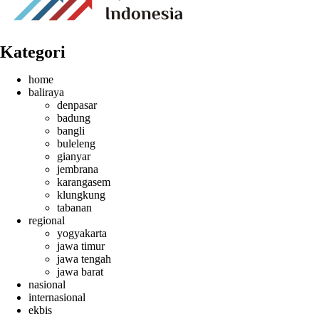
Kategori
home
baliraya
denpasar
badung
bangli
buleleng
gianyar
jembrana
karangasem
klungkung
tabanan
regional
yogyakarta
jawa timur
jawa tengah
jawa barat
nasional
internasional
ekbis