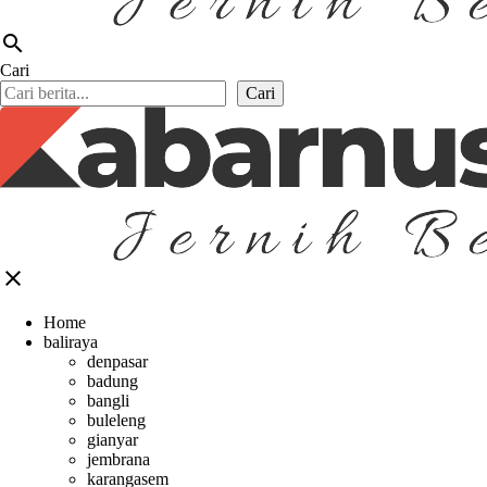
search
Cari
Cari
close
Home
baliraya
denpasar
badung
bangli
buleleng
gianyar
jembrana
karangasem