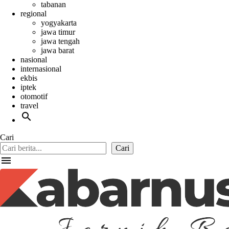
tabanan
regional
yogyakarta
jawa timur
jawa tengah
jawa barat
nasional
internasional
ekbis
iptek
otomotif
travel
search
Cari
Cari
menu