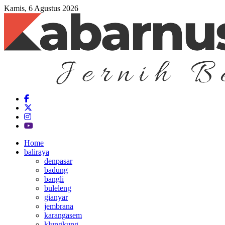
Kamis, 6 Agustus 2026
Home
baliraya
denpasar
badung
bangli
buleleng
gianyar
jembrana
karangasem
klungkung