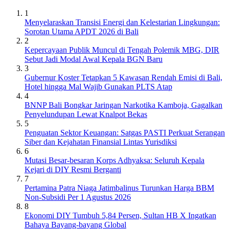
1
Menyelaraskan Transisi Energi dan Kelestarian Lingkungan:
Sorotan Utama APDT 2026 di Bali
2
Kepercayaan Publik Muncul di Tengah Polemik MBG, DIR
Sebut Jadi Modal Awal Kepala BGN Baru
3
Gubernur Koster Tetapkan 5 Kawasan Rendah Emisi di Bali,
Hotel hingga Mal Wajib Gunakan PLTS Atap
4
BNNP Bali Bongkar Jaringan Narkotika Kamboja, Gagalkan
Penyelundupan Lewat Knalpot Bekas
5
Penguatan Sektor Keuangan: Satgas PASTI Perkuat Serangan
Siber dan Kejahatan Finansial Lintas Yurisdiksi
6
Mutasi Besar-besaran Korps Adhyaksa: Seluruh Kepala
Kejari di DIY Resmi Berganti
7
Pertamina Patra Niaga Jatimbalinus Turunkan Harga BBM
Non-Subsidi Per 1 Agustus 2026
8
Ekonomi DIY Tumbuh 5,84 Persen, Sultan HB X Ingatkan
Bahaya Bayang-bayang Global