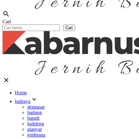
search
Cari
Cari
close
Home
expand_more
baliraya
denpasar
badung
bangli
buleleng
gianyar
jembrana