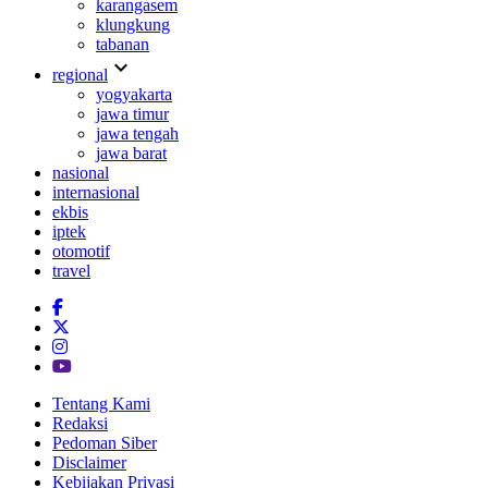
karangasem
klungkung
tabanan
expand_more
regional
yogyakarta
jawa timur
jawa tengah
jawa barat
nasional
internasional
ekbis
iptek
otomotif
travel
Tentang Kami
Redaksi
Pedoman Siber
Disclaimer
Kebijakan Privasi