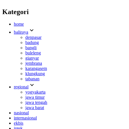
Kategori
home
expand_more
baliraya
denpasar
badung
bangli
buleleng
gianyar
jembrana
karangasem
klungkung
tabanan
expand_more
regional
yogyakarta
jawa timur
jawa tengah
jawa barat
nasional
internasional
ekbis
iptek