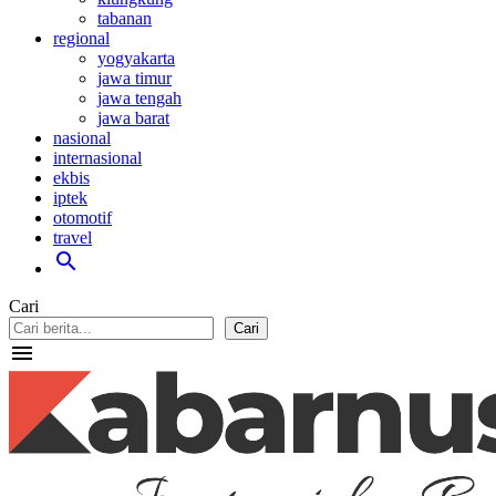
tabanan
regional
yogyakarta
jawa timur
jawa tengah
jawa barat
nasional
internasional
ekbis
iptek
otomotif
travel
search
Cari
Cari
menu