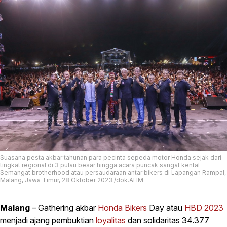
Suasana pesta akbar tahunan para pecinta sepeda motor Honda sejak dari
tingkat regional di 3 pulau besar hingga acara puncak sangat kental
Semangat brotherhood atau persaudaraan antar bikers di Lapangan Rampal,
Malang, Jawa Timur, 28 Oktober 2023./dok.AHM
Malang
– Gathering akbar
Honda
Bikers
Day atau
HBD 2023
menjadi ajang pembuktian
loyalitas
dan solidaritas 34.377