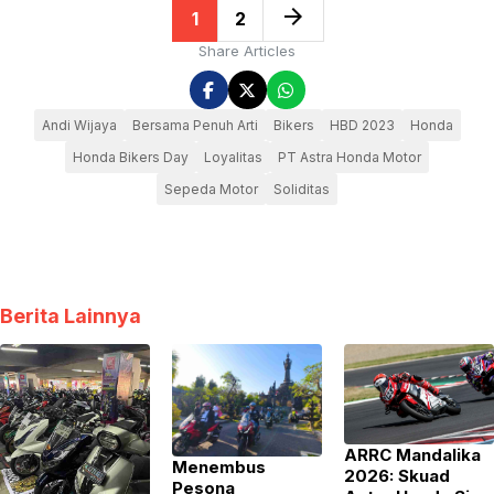
arrow_forward
1
2
Share Articles
Andi Wijaya
Bersama Penuh Arti
Bikers
HBD 2023
Honda
Honda Bikers Day
Loyalitas
PT Astra Honda Motor
Sepeda Motor
Soliditas
Berita Lainnya
​ARRC Mandalika
Menembus
2026: Skuad
Pesona