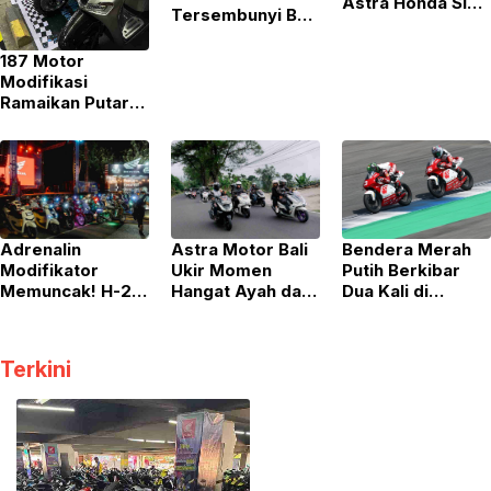
Astra Honda Siap
Tersembunyi Bali:
Tampil ‘All Out’
Honda ADV160
demi Podium
Pasrahkan
187 Motor
Utama!
Ketangguhan di
Modifikasi
“Jelajah 2 Alam”
Ramaikan Putaran
Perdana HMC
2026
Bendera Merah
Astra Motor Bali
​Adrenalin
Putih Berkibar
Ukir Momen
Modifikator
Dua Kali di
Hangat Ayah dan
Memuncak! H-2
Thailand, Aksi
Anak Lewat “PCX
Kick-Off HMC
Gemilang
Bikers Playland”
2026 di Bali
Pebalap Muda
Banjir Pendaftar
Terkini
Astra Honda!