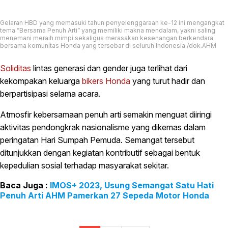
Gelaran HBD yang memasuki tahun penyelenggaraan ke-12 ini mengangkat
tema ”
Bersama Penuh Arti
” yang memiliki makna mendalam, yakni saling
menemani meraih mimpi sekaligus merasakan kesenangan berkendara
bersama komunitas
Honda
yang tersebar di seluruh Indonesia./dok.AHM
Soliditas
lintas generasi dan gender juga terlihat dari
kekompakan keluarga
bikers
Honda
yang turut hadir dan
berpartisipasi selama acara.
Atmosfir kebersamaan penuh arti semakin menguat diiringi
aktivitas pendongkrak nasionalisme yang dikemas dalam
peringatan Hari Sumpah Pemuda. Semangat tersebut
ditunjukkan dengan kegiatan kontributif sebagai bentuk
kepedulian sosial terhadap masyarakat sekitar.
IMOS+ 2023, Usung Semangat Satu Hati
Penuh Arti AHM Pamerkan 27 Sepeda Motor Honda