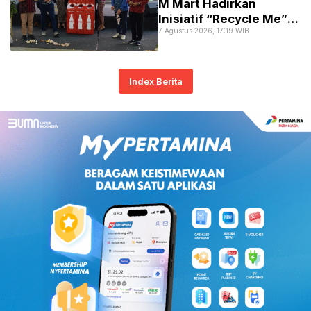
M Mart Hadirkan
Inisiatif “Recycle Me”
7 Agustus 2026, 17:19 WIB
Perluas Pengumpulan
Kemasan di Bali
Index Berita