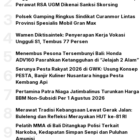
2
Perawat RSA UGM Dikenai Sanksi Skorsing
3
Polsek Gamping Ringkus Sindikat Curanmor Lintas
Provinsi Spesialis Mobil Gran Max
4
Wamen Diktisaintek: Penyerapan Kerja Vokasi
Ungguli S1, Tembus 77 Persen
5
Menembus Pesona Tersembunyi Bali: Honda
ADV160 Pasrahkan Ketangguhan di “Jelajah 2 Alam”
Serunya Pesta Rakyat 2026 di GWK: Usung Konsep
6
PESTA, Banjir Kuliner Nusantara hingga Pesta
Kembang Api
7
Pertamina Patra Niaga Jatimbalinus Turunkan Harga
BBM Non-Subsidi Per 1 Agustus 2026
8
Merawat Tradisi Kebangsaan Lewat Gerak Jalan:
Buleleng dan Refleksi Merayakan HUT ke-81 RI
Pelatih MMA di Bali Ditangkap Polisi Terkait
9
Narkoba, Kedapatan Simpan Senpi dan Puluhan
Amunisi