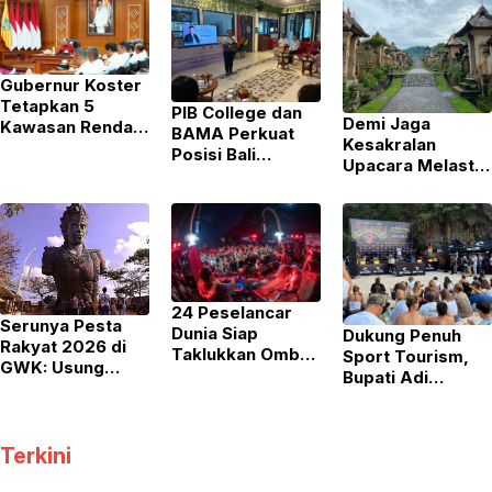
Gubernur Koster
Tetapkan 5
PIB College dan
Demi Jaga
Kawasan Rendah
BAMA Perkuat
Kesakralan
Emisi di Bali,
Posisi Bali
Upacara Melasti,
Hotel hingga Mal
sebagai Destinasi
Desa Wisata
Wajib Gunakan
Utama Wisata
Penglipuran
PLTS Atap
Kesehatan Lewat
Tutup Sementara
Pelatihan TCM
pada 6
September 2026
24 Peselancar
Serunya Pesta
Dunia Siap
Dukung Penuh
Rakyat 2026 di
Taklukkan Ombak
Sport Tourism,
GWK: Usung
Legendaris di Rip
Bupati Adi
Konsep PESTA,
Curl Cup Padang
Arnawa Ingin RIP
Banjir Kuliner
Padang 2026
CURL Cup Padang
Nusantara hingga
Padang 2026
Pesta Kembang
Terkini
Masuk Kalender
Api
Tetap