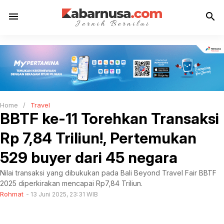
menu
search
Home
/
Travel
BBTF ke-11 Torehkan Transaksi
Rp 7,84 Triliun!, Pertemukan
529 buyer dari 45 negara
Nilai transaksi yang dibukukan pada Bali Beyond Travel Fair BBTF
2025 diperkirakan mencapai Rp7,84 Triliun.
Rohmat
13 Juni 2025, 23:31 WIB