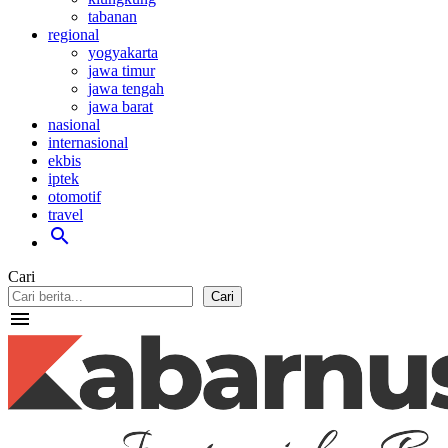
tabanan
regional
yogyakarta
jawa timur
jawa tengah
jawa barat
nasional
internasional
ekbis
iptek
otomotif
travel
search
Cari
Cari
menu