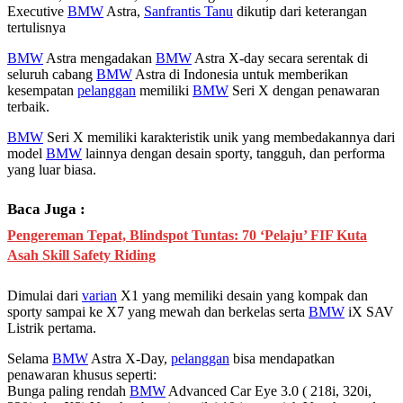
Executive
BMW
Astra,
Sanfrantis Tanu
dikutip dari keterangan
tertulisnya
BMW
Astra mengadakan
BMW
Astra X-day secara serentak di
seluruh cabang
BMW
Astra di Indonesia untuk memberikan
kesempatan
pelanggan
memiliki
BMW
Seri X dengan penawaran
terbaik.
BMW
Seri X memiliki karakteristik unik yang membedakannya dari
model
BMW
lainnya dengan desain sporty, tangguh, dan performa
yang luar biasa.
Baca Juga :
Pengereman Tepat, Blindspot Tuntas: 70 ‘Pelaju’ FIF Kuta
Asah Skill Safety Riding
Dimulai dari
varian
X1 yang memiliki desain yang kompak dan
sporty sampai ke X7 yang mewah dan berkelas serta
BMW
iX SAV
Listrik pertama.
Selama
BMW
Astra X-Day,
pelanggan
bisa mendapatkan
penawaran khusus seperti:
Bunga paling rendah
BMW
Advanced Car Eye 3.0 ( 218i, 320i,