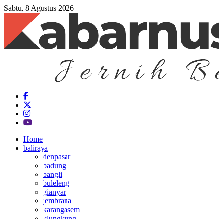
Sabtu, 8 Agustus 2026
Home
baliraya
denpasar
badung
bangli
buleleng
gianyar
jembrana
karangasem
klungkung