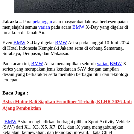
Jakarta
– Para
pelanggan
atau masyarakat lainnya berkesempatan
menjelajahi semua
varian
pada acara
BMW
X-Day yang digelar di
lima kota di Tanah Air.
Even
BMW
X-Day digelar
BMW
Astra pada tanggal 10 Juni 2024
di Hotel Indonesia Kempinski Jakarta serta di cabang Semarang,
Surabaya, Denpasar, dan Makassar.
Pada acara ini,
BMW
Astra menampilkan seluruh
varian
BMW
X
series yang merupakan jenis kendaraan SAV dengan tampilan
desain yang berkarakter serta memiliki berbagai fitur dan teknologi
terdepan.
Baca Juga :
Astra Motor Bali Siapkan Frontliner Terbaik, KLHR 2026 Jadi
Ajang Pembuktian
”
BMW
Astra menghadirkan berbagai pilihan Sport Activity Vehicle
(SAV) dari X1, X3, X5, X7, iX1, dan iX yang menggabungkan
kekuatan, kemewahan, dan teknologi inovatif,” kata Chief