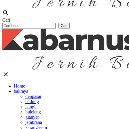
search
Cari
Cari
close
Home
baliraya
denpasar
badung
bangli
buleleng
gianyar
jembrana
karangasem