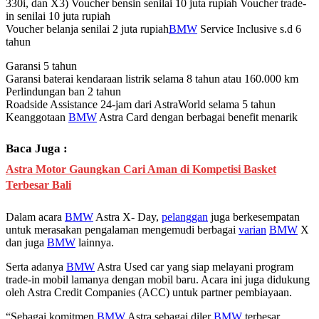
330i, dan X3) Voucher bensin senilai 10 juta rupiah Voucher trade-
in senilai 10 juta rupiah
Voucher belanja senilai 2 juta rupiah⁠
BMW
Service Inclusive s.d 6
tahun
⁠Garansi 5 tahun
Garansi baterai kendaraan listrik selama 8 tahun atau 160.000 km
Perlindungan ban 2 tahun
Roadside Assistance 24-jam dari AstraWorld selama 5 tahun
⁠Keanggotaan
BMW
Astra Card dengan berbagai benefit menarik
Baca Juga :
Astra Motor Gaungkan Cari Aman di Kompetisi Basket
Terbesar Bali
Dalam acara
BMW
Astra X- Day,
pelanggan
juga berkesempatan
untuk merasakan pengalaman mengemudi berbagai
varian
BMW
X
dan juga
BMW
lainnya.
Serta adanya
BMW
Astra Used car yang siap melayani program
trade-in mobil lamanya dengan mobil baru. Acara ini juga didukung
oleh Astra Credit Companies (ACC) untuk partner pembiayaan.
“Sebagai komitmen
BMW
Astra sebagai diler
BMW
terbesar