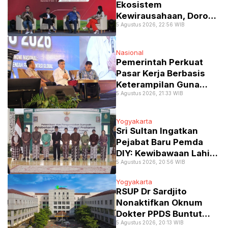
Ekosistem
Kewirausahaan, Dorong
5 Agustus 2026, 22:56 WIB
Mahasiswa Kampus
Lewati Transformasi ke
Ranah Startup
Nasional
Pemerintah Perkuat
Pasar Kerja Berbasis
Keterampilan Guna
5 Agustus 2026, 21:33 WIB
Atasi Kesenjangan
Industri
Yogyakarta
Sri Sultan Ingatkan
Pejabat Baru Pemda
DIY: Kewibawaan Lahir
5 Agustus 2026, 20:56 WIB
dari Kerja Nyata, Bukan
Kursi Kekuasaan
Yogyakarta
RSUP Dr Sardjito
Nonaktifkan Oknum
Dokter PPDS Buntut
5 Agustus 2026, 20:13 WIB
Komentar Miring Pasien