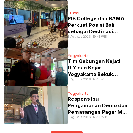
BPJS
Travel
PIB College dan BAMA
Perkuat Posisi Bali
sebagai Destinasi
5 Agustus 2026, 19:41 WIB
Utama Wisata
Kesehatan Lewat
Pelatihan TCM
Yogyakarta
Tim Gabungan Kejati
DIY dan Kejari
Yogyakarta Bekuk
5 Agustus 2026, 17:41 WIB
Buronan Kasus Zina
Setelah 10 Tahun
Pelarian
Yogyakarta
Respons Isu
Pengamanan Demo dan
Pemasangan Pagar Mal,
5 Agustus 2026, 17:30 WIB
Gubernur DIY dan
Kapolda Pastikan Jogja
Aman