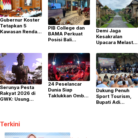
Gubernur Koster
Tetapkan 5
PIB College dan
Demi Jaga
Kawasan Rendah
BAMA Perkuat
Kesakralan
Emisi di Bali,
Posisi Bali
Upacara Melasti,
Hotel hingga Mal
sebagai Destinasi
Desa Wisata
Wajib Gunakan
Utama Wisata
Penglipuran
PLTS Atap
Kesehatan Lewat
Tutup Sementara
Pelatihan TCM
pada 6
September 2026
24 Peselancar
Serunya Pesta
Dunia Siap
Dukung Penuh
Rakyat 2026 di
Taklukkan Ombak
Sport Tourism,
GWK: Usung
Legendaris di Rip
Bupati Adi
Konsep PESTA,
Curl Cup Padang
Arnawa Ingin RIP
Banjir Kuliner
Padang 2026
CURL Cup Padang
Nusantara hingga
Padang 2026
Pesta Kembang
Terkini
Masuk Kalender
Api
Tetap
Internasional