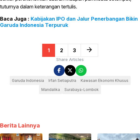
tuturnya dalam keterangan tertulis.
Kabijakan IPO dan Jalur Penerbangan Bikin
Garuda Indonesia Terpuruk
arrow_forward
1
2
3
Share Articles
Garuda Indonesia
Irfan Setiaputra
Kawasan Ekonomi Khusus
Mandalika
Surabaya-Lombok
Berita Lainnya