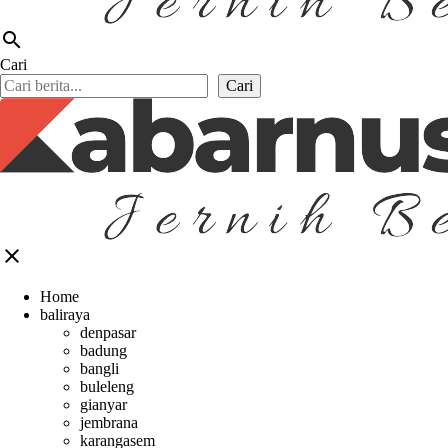
search
Cari
Cari
close
Home
baliraya
denpasar
badung
bangli
buleleng
gianyar
jembrana
karangasem