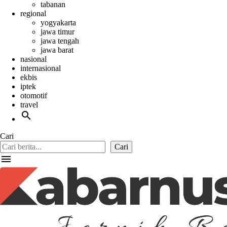
tabanan
regional
yogyakarta
jawa timur
jawa tengah
jawa barat
nasional
internasional
ekbis
iptek
otomotif
travel
search
Cari
Cari
menu