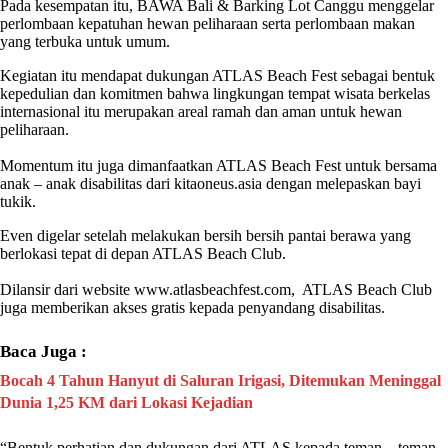
Pada kesempatan itu, BAWA Bali & Barking Lot Canggu menggelar
perlombaan kepatuhan hewan peliharaan serta perlombaan makan
yang terbuka untuk umum.
Kegiatan itu mendapat dukungan
ATLAS Beach Fest
sebagai bentuk
kepedulian dan komitmen bahwa lingkungan tempat wisata berkelas
internasional itu merupakan areal ramah dan aman untuk hewan
peliharaan.
Momentum itu juga dimanfaatkan
ATLAS Beach Fest
untuk bersama
anak – anak disabilitas dari
kitaoneus.asia
dengan melepaskan bayi
tukik.
Even digelar setelah melakukan bersih bersih pantai berawa yang
berlokasi tepat di depan ATLAS Beach Club.
Dilansir dari website
www.atlasbeachfest.com
, ATLAS Beach Club
juga memberikan akses gratis kepada penyandang disabilitas.
Baca Juga :
Bocah 4 Tahun Hanyut di Saluran Irigasi, Ditemukan Meninggal
Dunia 1,25 KM dari Lokasi Kejadian
“Bentuk perhatian dan dukungan dari ATLAS kepada teman – teman