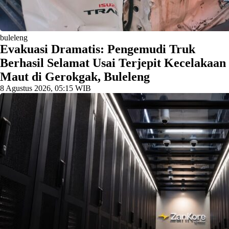
buleleng
Evakuasi Dramatis: Pengemudi Truk
Berhasil Selamat Usai Terjepit Kecelakaan
Maut di Gerokgak, Buleleng
8 Agustus 2026, 05:15 WIB