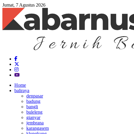
Jumat, 7 Agustus 2026
Home
baliraya
denpasar
badung
bangli
buleleng
gianyar
jembrana
karangasem
klungkung