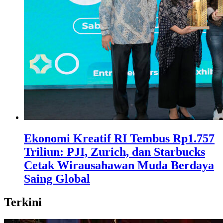
Ekonomi Kreatif RI Tembus Rp1.757
Triliun: PJI, Zurich, dan Starbucks
Cetak Wirausahawan Muda Berdaya
Saing Global
Terkini