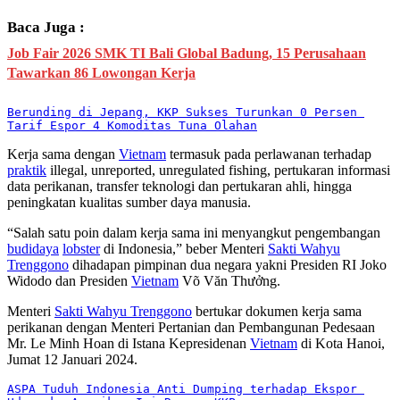
Baca Juga :
Job Fair 2026 SMK TI Bali Global Badung, 15 Perusahaan
Tawarkan 86 Lowongan Kerja
Berunding di Jepang, KKP Sukses Turunkan 0 Persen 
Tarif Espor 4 Komoditas Tuna Olahan
Kerja sama dengan
Vietnam
termasuk pada perlawanan terhadap
praktik
illegal, unreported, unregulated fishing, pertukaran informasi
data perikanan, transfer teknologi dan pertukaran ahli, hingga
peningkatan kualitas sumber daya manusia.
“Salah satu poin dalam kerja sama ini menyangkut pengembangan
budidaya
lobster
di Indonesia,” beber Menteri
Sakti Wahyu
Trenggono
dihadapan pimpinan dua negara yakni Presiden RI Joko
Widodo dan Presiden
Vietnam
Võ Văn Thưởng.
Menteri
Sakti Wahyu Trenggono
bertukar dokumen kerja sama
perikanan dengan Menteri Pertanian dan Pembangunan Pedesaan
Mr. Le Minh Hoan di Istana Kepresidenan
Vietnam
di Kota Hanoi,
Jumat 12 Januari 2024.
ASPA Tuduh Indonesia Anti Dumping terhadap Ekspor 