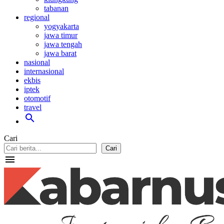
tabanan
regional
yogyakarta
jawa timur
jawa tengah
jawa barat
nasional
internasional
ekbis
iptek
otomotif
travel
search
Cari
Cari
menu