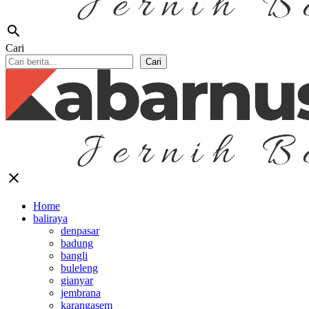
search
Cari
Cari
close
Home
baliraya
denpasar
badung
bangli
buleleng
gianyar
jembrana
karangasem