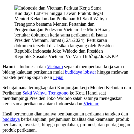
Menteri Kelautan dan Perikanan RI Sakti Wahyu
Trenggono bersama Menteri Pertanian dan
Pengembangan Pedesaan Vietnam Le Minh Hoan,
bertukar dokumen kerja sama perikanan di Istana
Presiden Vietnam, Jumat (12/1/2024). Pertukaran
dokumen tersebut disaksikan langsung oleh Presiden
Republik Indonesia Joko Widodo dan Presiden
Republik Sosialis Vietnam Võ Văn Thưởng./dok.KKP
Hanoi
– Indonesia dan
Vietnam
sepakat memperkuat kerja sama
bidang kalautan perikanan mulai
budidaya
lobster
hingga melawan
praktek penangkapan ikan
ilegal
.
Sebagaimana terungkap dari Kunjungan kerja Menteri Kelautan dan
Perikanan
Sakti Wahyu Trenggono
ke Kota Hanoi saat
mendampingi Presiden Joko Widodo salah satunya menegaskan
kerja sama perikanan antara Indonesia dan
Vietnam
.
Hasil pertemuan diantaranya pembangunan perikanan tangkap dan
budidaya
berkelanjutan, penjaminan kualitas dan keamanan produk
perikanan, investasi, hingga pengolahan, promosi, dan perdagangan
produk perikanan.