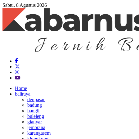
Sabtu, 8 Agustus 2026
Home
baliraya
denpasar
badung
bangli
buleleng
gianyar
jembrana
karangasem
klungkung