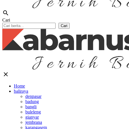
search
Cari
Cari
close
Home
baliraya
denpasar
badung
bangli
buleleng
gianyar
jembrana
karangasem