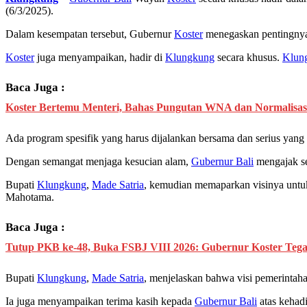
(6/3/2025).
Dalam kesempatan tersebut, Gubernur
Koster
menegaskan pentingnya 
Koster
juga menyampaikan, hadir di
Klungkung
secara khusus.
Klun
Baca Juga :
Koster Bertemu Menteri, Bahas Pungutan WNA dan Normalisas
Ada program spesifik yang harus dijalankan bersama dan serius yang 
Dengan semangat menjaga kesucian alam,
Gubernur Bali
mengajak se
Bupati
Klungkung
,
Made Satria
, kemudian memaparkan visinya untu
Mahotama.
Baca Juga :
Tutup PKB ke-48, Buka FSBJ VIII 2026: Gubernur Koster Tega
Bupati
Klungkung
,
Made Satria
, menjelaskan bahwa visi pemerintah
Ia juga menyampaikan terima kasih kepada
Gubernur Bali
atas kehad