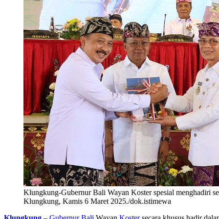
Klungkung-Gubernur Bali Wayan Koster spesial menghadiri se
Klungkung, Kamis 6 Maret 2025./dok.istimewa
Klungkung
–
Gubernur Bali
Wayan
Koster
secara khusus hadir dala