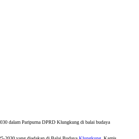
-2030 dalam Paripurna DPRD Klungkung di balai budaya
25-2030 yang diadakan di Balai Budaya
Klungkung
, Kamis