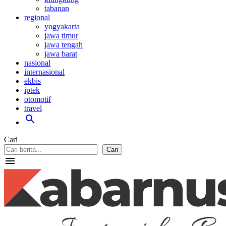
tabanan
regional
yogyakarta
jawa timur
jawa tengah
jawa barat
nasional
internasional
ekbis
iptek
otomotif
travel
search
Cari
Cari
menu