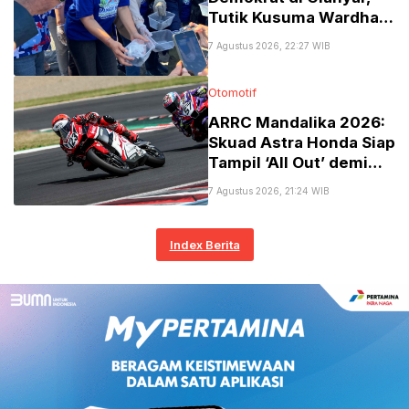
Tutik Kusuma Wardhani
Tekankan Pentingnya
7 Agustus 2026, 22:27 WIB
Kader Jadi Sahabat
Rakyat
Otomotif
​ARRC Mandalika 2026:
Skuad Astra Honda Siap
Tampil ‘All Out’ demi
Podium Utama!
7 Agustus 2026, 21:24 WIB
Index Berita