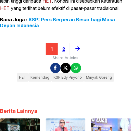
lebih tinggi daripada
HET
. Kondisi ini disebabkan ketentuan
HET
yang terlihat belum efektif di pasar-pasar tradisional.
KSP: Pers Berperan Besar bagi Masa
Depan Indonesia
arrow_forward
1
2
Share Articles
HET
Kemendag
KSP Edy Priyono
Minyak Goreng
Berita Lainnya