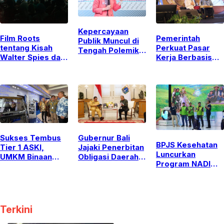
Kepercayaan
Film Roots
Pemerintah
Publik Muncul di
tentang Kisah
Perkuat Pasar
Tengah Polemik
Walter Spies dan
Kerja Berbasis
MBG, DIR Sebut
Bali karya
Keterampilan
Jadi Modal Awal
Michael
Guna Atasi
Kepala BGN Baru
Schindhelm di
Kesenjangan
Jakarta Menuai
Industri
Banyak Pujian
Sukses Tembus
Gubernur Bali
BPJS Kesehatan
Tier 1 ASKI,
Jajaki Penerbitan
Luncurkan
UMKM Binaan
Obligasi Daerah
Program NADI
Yayasan Astra
dan Pembiayaan
JKN, Solusi
Buktikan Kualitas
Kreatif Lewat
Menabung Iuran
di GIIAS 2026
Pertemuan
bagi Pekerja
dengan Pramono
Informal
Anung
Terkini