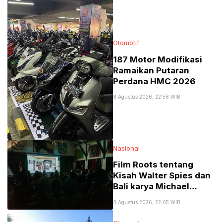
Otomotif
187 Motor Modifikasi
Ramaikan Putaran
Perdana HMC 2026
8 Agustus 2026, 22:56 WIB
Nasional
Film Roots tentang
Kisah Walter Spies dan
Bali karya Michael
Schindhelm di Jakarta
8 Agustus 2026, 22:05 WIB
Menuai Banyak Pujian