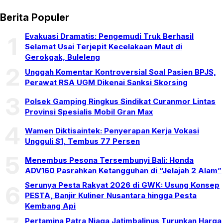
Berita Populer
Evakuasi Dramatis: Pengemudi Truk Berhasil
1
Selamat Usai Terjepit Kecelakaan Maut di
Gerokgak, Buleleng
2
Unggah Komentar Kontroversial Soal Pasien BPJS,
Perawat RSA UGM Dikenai Sanksi Skorsing
3
Polsek Gamping Ringkus Sindikat Curanmor Lintas
Provinsi Spesialis Mobil Gran Max
4
Wamen Diktisaintek: Penyerapan Kerja Vokasi
Ungguli S1, Tembus 77 Persen
5
Menembus Pesona Tersembunyi Bali: Honda
ADV160 Pasrahkan Ketangguhan di “Jelajah 2 Alam”
Serunya Pesta Rakyat 2026 di GWK: Usung Konsep
6
PESTA, Banjir Kuliner Nusantara hingga Pesta
Kembang Api
Pertamina Patra Niaga Jatimbalinus Turunkan Harga