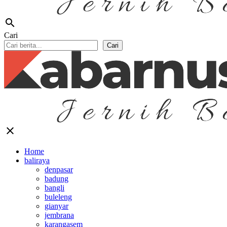
search
Cari
Cari
close
Home
baliraya
denpasar
badung
bangli
buleleng
gianyar
jembrana
karangasem