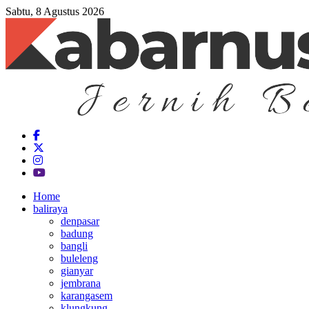
Sabtu, 8 Agustus 2026
Home
baliraya
denpasar
badung
bangli
buleleng
gianyar
jembrana
karangasem
klungkung