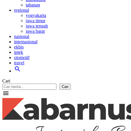
tabanan
regional
yogyakarta
jawa timur
jawa tengah
jawa barat
nasional
internasional
ekbis
iptek
otomotif
travel
search
Cari
Cari
menu