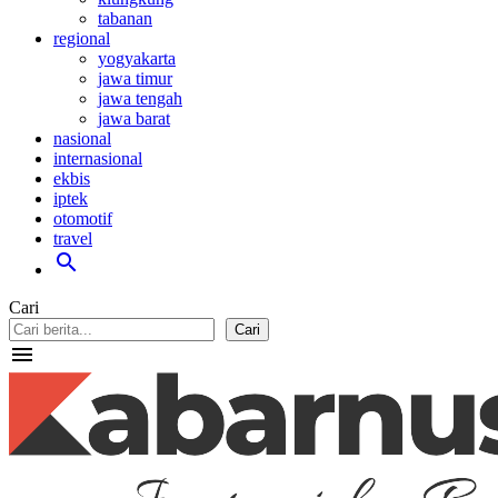
tabanan
regional
yogyakarta
jawa timur
jawa tengah
jawa barat
nasional
internasional
ekbis
iptek
otomotif
travel
search
Cari
Cari
menu