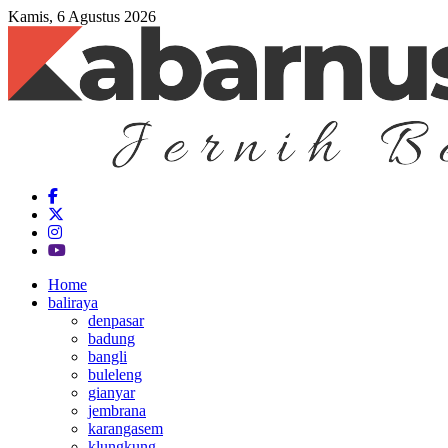
Kamis, 6 Agustus 2026
Home
baliraya
denpasar
badung
bangli
buleleng
gianyar
jembrana
karangasem
klungkung