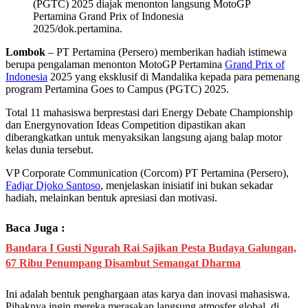
(PGTC) 2025 diajak menonton langsung MotoGP
Pertamina Grand Prix of Indonesia
2025/dok.pertamina.
Lombok
– PT Pertamina (Persero) memberikan hadiah istimewa
berupa pengalaman menonton MotoGP Pertamina
Grand Prix of
Indonesia
2025 yang eksklusif di Mandalika kepada para pemenang
program Pertamina Goes to Campus (PGTC) 2025.
Total 11 mahasiswa berprestasi dari Energy Debate Championship
dan Energynovation Ideas Competition dipastikan akan
diberangkatkan untuk menyaksikan langsung ajang balap motor
kelas dunia tersebut.
VP Corporate Communication (Corcom) PT Pertamina (Persero),
Fadjar Djoko Santoso
, menjelaskan inisiatif ini bukan sekadar
hadiah, melainkan bentuk apresiasi dan motivasi.
Baca Juga :
Bandara I Gusti Ngurah Rai Sajikan Pesta Budaya Galungan,
67 Ribu Penumpang Disambut Semangat Dharma
Ini adalah bentuk penghargaan atas karya dan inovasi mahasiswa.
Pihaknya ingin mereka merasakan langsung atmosfer global, di