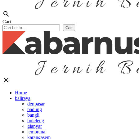
search
Cari
Cari
close
Home
baliraya
denpasar
badung
bangli
buleleng
gianyar
jembrana
karangasem