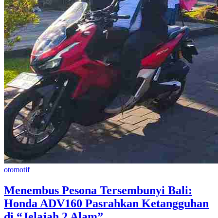
otomotif
Menembus Pesona Tersembunyi Bali:
Honda ADV160 Pasrahkan Ketangguhan
di “Jelajah 2 Alam”