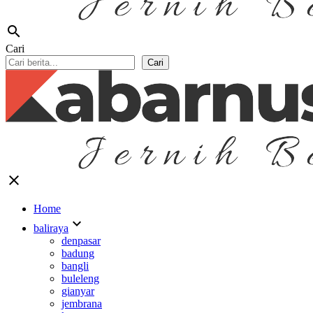
search
Cari
Cari
close
Home
expand_more
baliraya
denpasar
badung
bangli
buleleng
gianyar
jembrana