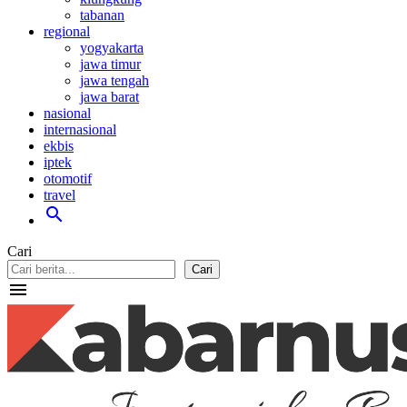
tabanan
regional
yogyakarta
jawa timur
jawa tengah
jawa barat
nasional
internasional
ekbis
iptek
otomotif
travel
search
Cari
Cari
menu