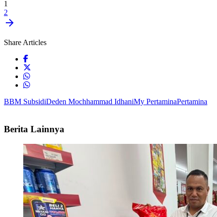
1
2
arrow_forward
Share Articles
BBM Subsidi
Deden Mochhammad Idhani
My Pertamina
Pertamina
Berita Lainnya