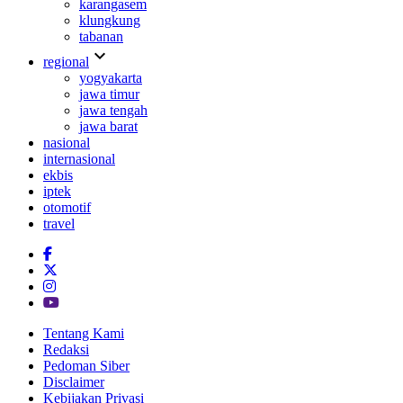
karangasem
klungkung
tabanan
expand_more
regional
yogyakarta
jawa timur
jawa tengah
jawa barat
nasional
internasional
ekbis
iptek
otomotif
travel
Tentang Kami
Redaksi
Pedoman Siber
Disclaimer
Kebijakan Privasi