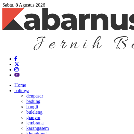
Sabtu, 8 Agustus 2026
Home
baliraya
denpasar
badung
bangli
buleleng
gianyar
jembrana
karangasem
klungkung