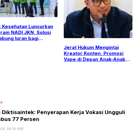
 Kesehatan Luncurkan
ram NADI JKN, Solusi
bung Iuran bagi
rja Informal
Jerat Hukum Mengintai
Kreator Konten, Promosi
Vape di Depan Anak-Anak
Dinilai Penuhi Unsur Pidana
ta
Diktisaintek: Penyerapan Kerja Vokasi Ungguli
mbus 77 Persen
026, 06:30 WIB