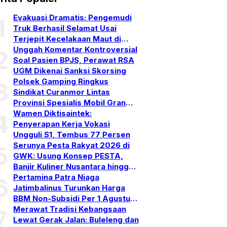
Evakuasi Dramatis: Pengemudi
1
Truk Berhasil Selamat Usai
Terjepit Kecelakaan Maut di
Gerokgak, Buleleng
Unggah Komentar Kontroversial
2
Soal Pasien BPJS, Perawat RSA
UGM Dikenai Sanksi Skorsing
Polsek Gamping Ringkus
3
Sindikat Curanmor Lintas
Provinsi Spesialis Mobil Gran
Max
Wamen Diktisaintek:
4
Penyerapan Kerja Vokasi
Ungguli S1, Tembus 77 Persen
Serunya Pesta Rakyat 2026 di
5
GWK: Usung Konsep PESTA,
Banjir Kuliner Nusantara hingga
Pesta Kembang Api
Pertamina Patra Niaga
6
Jatimbalinus Turunkan Harga
BBM Non-Subsidi Per 1 Agustus
2026
Merawat Tradisi Kebangsaan
7
Lewat Gerak Jalan: Buleleng dan