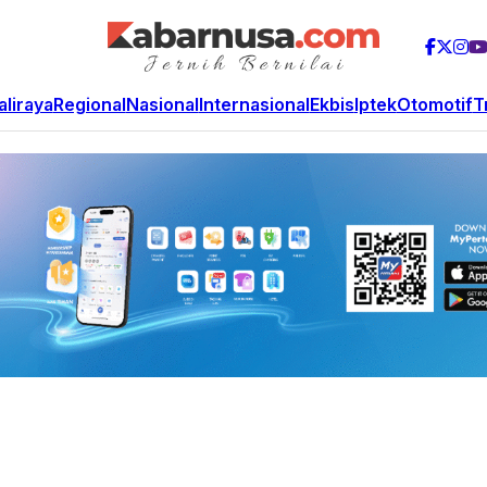
aliraya
Regional
Nasional
Internasional
Ekbis
Iptek
Otomotif
T