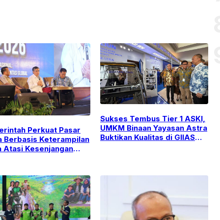
Sukses Tembus Tier 1 ASKI,
UMKM Binaan Yayasan Astra
rintah Perkuat Pasar
Buktikan Kualitas di GIIAS
a Berbasis Keterampilan
2026
 Atasi Kesenjangan
stri