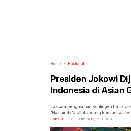
Home
/
Nasional
Presiden Jokowi Di
Indonesia di Asian
upacara pengukuhan Kontingen harus dila
“Hampir 45% atlet sedang konsentrasi berla
Rohmat
2 Agustus 2018, 16:01 WIB