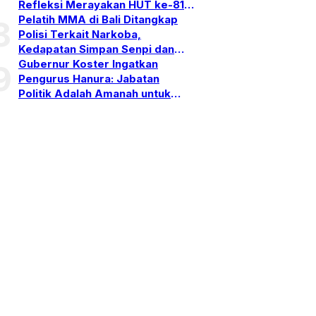
Refleksi Merayakan HUT ke-81
RI
Pelatih MMA di Bali Ditangkap
8
Polisi Terkait Narkoba,
Kedapatan Simpan Senpi dan
Puluhan Amunisi
Gubernur Koster Ingatkan
9
Pengurus Hanura: Jabatan
Politik Adalah Amanah untuk
Bekerja, Bukan Simbol
Kehormatan