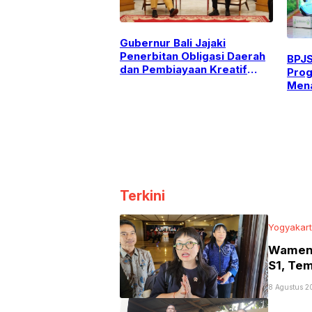
Gubernur Bali Jajaki
Penerbitan Obligasi Daerah
BPJS
dan Pembiayaan Kreatif
Prog
Lewat Pertemuan dengan
Mena
Pramono Anung
Peke
Terkini
Yogyakar
Wamen 
S1, Te
8 Agustus 2