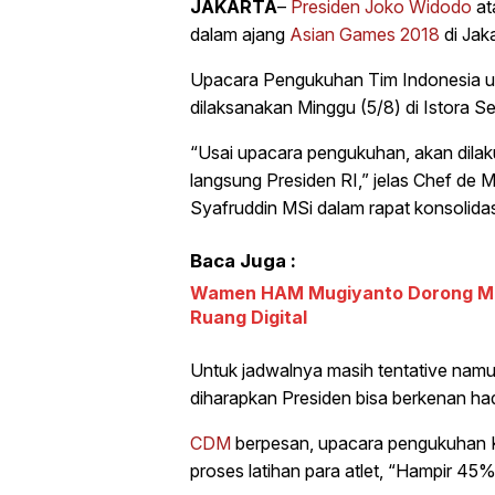
JAKARTA
–
Presiden Joko Widodo
at
dalam ajang
Asian Games 2018
di Jak
Upacara Pengukuhan Tim Indonesia 
dilaksanakan Minggu (5/8) di Istora 
“Usai upacara pengukuhan, akan dila
langsung Presiden RI,” jelas Chef de 
Syafruddin MSi dalam rapat konsolidasi
Baca Juga :
Wamen HAM Mugiyanto Dorong Mah
Ruang Digital
Untuk jadwalnya masih tentative namu
diharapkan Presiden bisa berkenan had
CDM
berpesan, upacara pengukuhan K
proses latihan para atlet, “Hampir 45% 