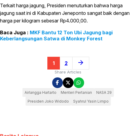
Terkait harga jagung, Presiden menuturkan bahwa harga
jagung saat ini di Kabupaten Jeneponto sangat baik dengan
harga per kilogram sebesar Rp4.000,00.
MKF Bantu 12 Ton Ubi Jagung bagi
Keberlangsungan Satwa di Monkey Forest
arrow_forward
1
2
Share Articles
Airlangga Hartarto
Menteri Pertanian
NASA 29
Presiden Joko Widodo
Syahrul Yasin Limpo