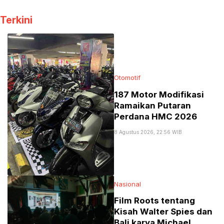
bagi Pekerja
dengan Pramono
Informal
Anung
Terkini
Otomotif
187 Motor Modifikasi
Ramaikan Putaran
Perdana HMC 2026
8 Agustus 2026, 22:56 WIB
Nasional
Film Roots tentang
Kisah Walter Spies dan
Bali karya Michael