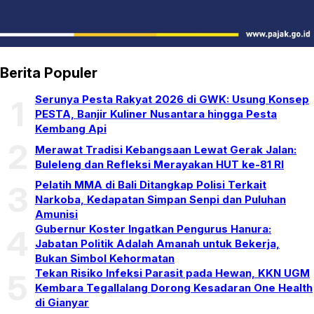
Berita Populer
Serunya Pesta Rakyat 2026 di GWK: Usung Konsep
1
PESTA, Banjir Kuliner Nusantara hingga Pesta
Kembang Api
2
Merawat Tradisi Kebangsaan Lewat Gerak Jalan:
Buleleng dan Refleksi Merayakan HUT ke-81 RI
Pelatih MMA di Bali Ditangkap Polisi Terkait
3
Narkoba, Kedapatan Simpan Senpi dan Puluhan
Amunisi
Gubernur Koster Ingatkan Pengurus Hanura:
4
Jabatan Politik Adalah Amanah untuk Bekerja,
Bukan Simbol Kehormatan
Tekan Risiko Infeksi Parasit pada Hewan, KKN UGM
5
Kembara Tegallalang Dorong Kesadaran One Health
di Gianyar