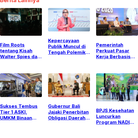
Berita Lainnya
Kepercayaan
Film Roots
Pemerintah
Publik Muncul di
tentang Kisah
Perkuat Pasar
Tengah Polemik
Walter Spies dan
Kerja Berbasis
MBG, DIR Sebut
Bali karya
Keterampilan
Jadi Modal Awal
Michael
Guna Atasi
Kepala BGN Baru
Schindhelm di
Kesenjangan
Jakarta Menuai
Industri
Banyak Pujian
Sukses Tembus
Gubernur Bali
BPJS Kesehatan
Tier 1 ASKI,
Jajaki Penerbitan
Luncurkan
UMKM Binaan
Obligasi Daerah
Program NADI
Yayasan Astra
dan Pembiayaan
JKN, Solusi
Buktikan Kualitas
Kreatif Lewat
Menabung Iuran
di GIIAS 2026
Pertemuan