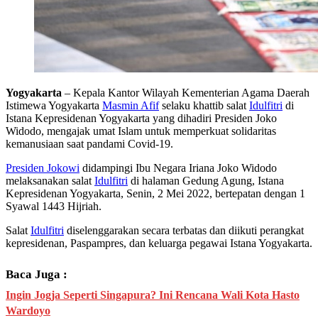
Yogyakarta
– Kepala Kantor Wilayah Kementerian Agama Daerah
Istimewa Yogyakarta
Masmin Afif
selaku khattib salat
Idulfitri
di
Istana Kepresidenan Yogyakarta yang dihadiri Presiden Joko
Widodo, mengajak umat Islam untuk memperkuat solidaritas
kemanusiaan saat pandami Covid-19.
Presiden Jokowi
didampingi Ibu Negara Iriana Joko Widodo
melaksanakan salat
Idulfitri
di halaman Gedung Agung, Istana
Kepresidenan Yogyakarta, Senin, 2 Mei 2022, bertepatan dengan 1
Syawal 1443 Hijriah.
Salat
Idulfitri
diselenggarakan secara terbatas dan diikuti perangkat
kepresidenan, Paspampres, dan keluarga pegawai Istana Yogyakarta.
Baca Juga :
Ingin Jogja Seperti Singapura? Ini Rencana Wali Kota Hasto
Wardoyo