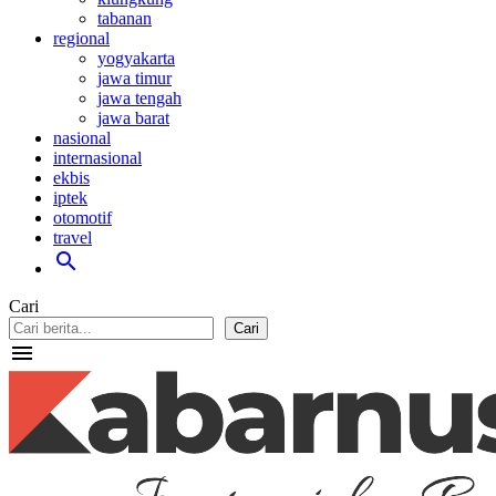
tabanan
regional
yogyakarta
jawa timur
jawa tengah
jawa barat
nasional
internasional
ekbis
iptek
otomotif
travel
search
Cari
Cari
menu