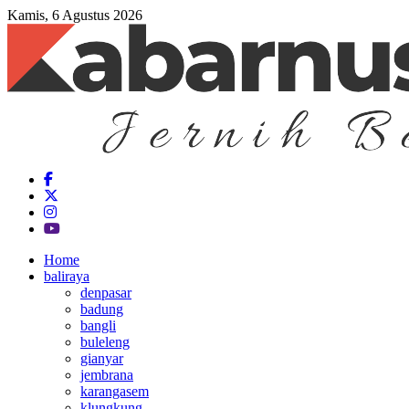
Kamis, 6 Agustus 2026
Home
baliraya
denpasar
badung
bangli
buleleng
gianyar
jembrana
karangasem
klungkung