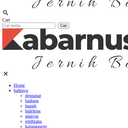
search
Cari
Cari
close
Home
baliraya
denpasar
badung
bangli
buleleng
gianyar
jembrana
karangasem