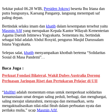
Sekitar pukul 06.28 WIB,
Presiden Jokowi
beserta Ibu Iriana dan
putra bungsunya, Kaesang Pangarep, langsung menempati saf
paling depan.
Bertindak selaku imam dan
khatib
dalam kesempatan tersebut yaitu
Masmin Afif
yang merupakan Kepala Kantor Wilayah Kementerian
Agama Daerah Istimewa Yogyakarta. Sementara itu, bertindak
sebagai bilal adalah Abdul Rosyid, pengurus Masjid Darussalam
Istana Yogyakarta.
Selepas salat,
khatib
menyampaikan khotbah bertema “Solidaritas
Sosial di Masa Pandemi”. .
Baca Juga :
Perkuat Fondasi Bilateral, Wakil Dubes Australia Dorong
Perluasan Jaringan Riset dan Pertukaran Pelajar di UII
“
Idulfitri
adalah momentum emas untuk memperkuat solidaritas
kemanusiaan umat dengan saling peduli, berbagi, dan menghargai,
saling merajut silaturahmi, menyapa dan memaafkan, serta
mengaktualisasikan nilai-nilai fitrah dalam perbuatan nyata dan
perilaku mulia,” ucap
Masmin Afif
.