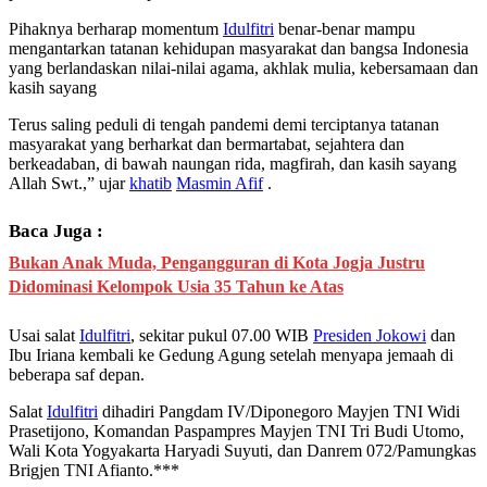
Pihaknya berharap momentum
Idulfitri
benar-benar mampu
mengantarkan tatanan kehidupan masyarakat dan bangsa Indonesia
yang berlandaskan nilai-nilai agama, akhlak mulia, kebersamaan dan
kasih sayang
Terus saling peduli di tengah pandemi demi terciptanya tatanan
masyarakat yang berharkat dan bermartabat, sejahtera dan
berkeadaban, di bawah naungan rida, magfirah, dan kasih sayang
Allah Swt.,” ujar
khatib
Masmin Afif
.
Baca Juga :
Bukan Anak Muda, Pengangguran di Kota Jogja Justru
Didominasi Kelompok Usia 35 Tahun ke Atas
Usai salat
Idulfitri
, sekitar pukul 07.00 WIB
Presiden Jokowi
dan
Ibu Iriana kembali ke Gedung Agung setelah menyapa jemaah di
beberapa saf depan.
Salat
Idulfitri
dihadiri Pangdam IV/Diponegoro Mayjen TNI Widi
Prasetijono, Komandan Paspampres Mayjen TNI Tri Budi Utomo,
Wali Kota Yogyakarta Haryadi Suyuti, dan Danrem 072/Pamungkas
Brigjen TNI Afianto.***